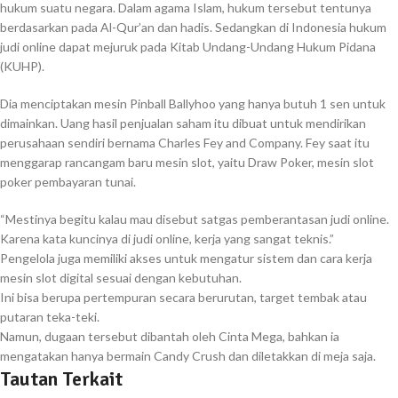
hukum suatu negara. Dalam agama Islam, hukum tersebut tentunya
berdasarkan pada Al-Qur’an dan hadis. Sedangkan di Indonesia hukum
judi online dapat mejuruk pada Kitab Undang-Undang Hukum Pidana
(KUHP).
Dia menciptakan mesin Pinball Ballyhoo yang hanya butuh 1 sen untuk
dimainkan. Uang hasil penjualan saham itu dibuat untuk mendirikan
perusahaan sendiri bernama Charles Fey and Company. Fey saat itu
menggarap rancangam baru mesin slot, yaitu Draw Poker, mesin slot
poker pembayaran tunai.
“Mestinya begitu kalau mau disebut satgas pemberantasan judi online.
Karena kata kuncinya di judi online, kerja yang sangat teknis.”
Pengelola juga memiliki akses untuk mengatur sistem dan cara kerja
mesin slot digital sesuai dengan kebutuhan.
Ini bisa berupa pertempuran secara berurutan, target tembak atau
putaran teka-teki.
Namun, dugaan tersebut dibantah oleh Cinta Mega, bahkan ia
mengatakan hanya bermain Candy Crush dan diletakkan di meja saja.
Tautan Terkait