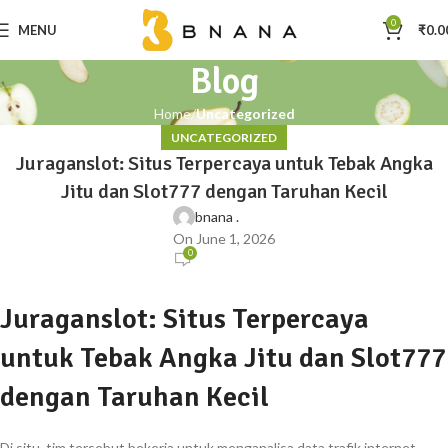
0
MENU
₹
0.0
Blog
Home
Uncategorized
UNCATEGORIZED
Juraganslot: Situs Terpercaya untuk Tebak Angka
Jitu dan Slot777 dengan Taruhan Kecil
bnana .
On June 1, 2026
0
Juraganslot: Situs Terpercaya
untuk Tebak Angka Jitu dan Slot777
dengan Taruhan Kecil
Di situ, tim tersebut bekerja untuk menganalisa data trafik internet