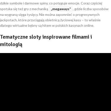
dzikie symbole i darmowe spiny, co potęguje emocje. Coraz częściej
spotyka się też gry z mechaniką
„megaways”
, gdzie liczba sposobów
na wygraną sięga tysięcy. Nie można zapomnieć o progresywnych
jackpotach, które przyciągają obietnicą życiowej kasy – to właśnie
dlatego wirtualne bębny są hitem w polskich kasynach online.
Tematyczne sloty inspirowane filmami i
mitologią