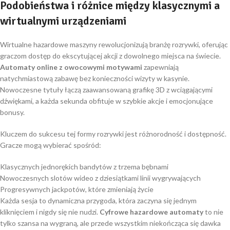
Podobieństwa i różnice między klasycznymi a
wirtualnymi urządzeniami
Wirtualne hazardowe maszyny rewolucjonizują branżę rozrywki, oferując
graczom dostęp do ekscytującej akcji z dowolnego miejsca na świecie.
Automaty online z owocowymi motywami
zapewniają
natychmiastową zabawę bez konieczności wizyty w kasynie.
Nowoczesne tytuły łączą zaawansowaną grafikę 3D z wciągającymi
dźwiękami, a każda sekunda obfituje w szybkie akcje i emocjonujące
bonusy.
Kluczem do sukcesu tej formy rozrywki jest różnorodność i dostępność.
Gracze mogą wybierać spośród:
Klasycznych jednorękich bandytów z trzema bębnami
Nowoczesnych slotów wideo z dziesiątkami linii wygrywających
Progresywnych jackpotów, które zmieniają życie
Każda sesja to dynamiczna przygoda, która zaczyna się jednym
kliknięciem i nigdy się nie nudzi.
Cyfrowe hazardowe automaty
to nie
tylko szansa na wygraną, ale przede wszystkim niekończąca się dawka