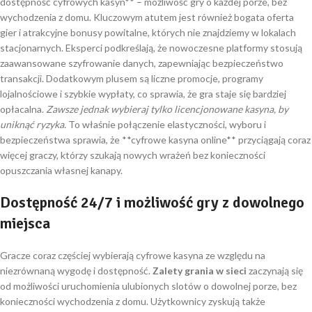
dostępność cyfrowych kasyn** – możliwość gry o każdej porze, bez
wychodzenia z domu. Kluczowym atutem jest również bogata oferta
gier i atrakcyjne bonusy powitalne, których nie znajdziemy w lokalach
stacjonarnych. Eksperci podkreślają, że nowoczesne platformy stosują
zaawansowane szyfrowanie danych, zapewniając bezpieczeństwo
transakcji. Dodatkowym plusem są liczne promocje, programy
lojalnościowe i szybkie wypłaty, co sprawia, że gra staje się bardziej
opłacalna.
Zawsze jednak wybieraj tylko licencjonowane kasyna, by
uniknąć ryzyka.
To właśnie połączenie elastyczności, wyboru i
bezpieczeństwa sprawia, że **cyfrowe kasyna online** przyciągają coraz
więcej graczy, którzy szukają nowych wrażeń bez konieczności
opuszczania własnej kanapy.
Dostępność 24/7 i możliwość gry z dowolnego
miejsca
Gracze coraz częściej wybierają cyfrowe kasyna ze względu na
niezrównaną wygodę i dostępność.
Zalety grania w sieci
zaczynają się
od możliwości uruchomienia ulubionych slotów o dowolnej porze, bez
konieczności wychodzenia z domu. Użytkownicy zyskują także