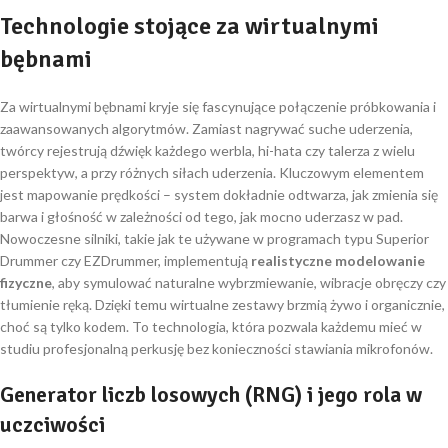
Technologie stojące za wirtualnymi
bębnami
Za wirtualnymi bębnami kryje się fascynujące połączenie próbkowania i
zaawansowanych algorytmów. Zamiast nagrywać suche uderzenia,
twórcy rejestrują dźwięk każdego werbla, hi-hata czy talerza z wielu
perspektyw, a przy różnych siłach uderzenia. Kluczowym elementem
jest mapowanie prędkości – system dokładnie odtwarza, jak zmienia się
barwa i głośność w zależności od tego, jak mocno uderzasz w pad.
Nowoczesne silniki, takie jak te używane w programach typu Superior
Drummer czy EZDrummer, implementują
realistyczne modelowanie
fizyczne
, aby symulować naturalne wybrzmiewanie, wibracje obręczy czy
tłumienie ręką. Dzięki temu wirtualne zestawy brzmią żywo i organicznie,
choć są tylko kodem. To technologia, która pozwala każdemu mieć w
studiu profesjonalną perkusję bez konieczności stawiania mikrofonów.
Generator liczb losowych (RNG) i jego rola w
uczciwości