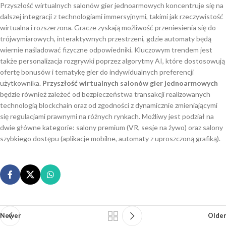
Przyszłość wirtualnych salonów gier jednoarmowych koncentruje się na
dalszej integracji z technologiami immersyjnymi, takimi jak rzeczywistość
wirtualna i rozszerzona. Gracze zyskają możliwość przeniesienia się do
trójwymiarowych, interaktywnych przestrzeni, gdzie automaty będą
wiernie naśladować fizyczne odpowiedniki. Kluczowym trendem jest
także personalizacja rozgrywki poprzez algorytmy AI, które dostosowują
ofertę bonusów i tematykę gier do indywidualnych preferencji
użytkownika.
Przyszłość wirtualnych salonów gier jednoarmowych
będzie również zależeć od bezpieczeństwa transakcji realizowanych
technologią blockchain oraz od zgodności z dynamicznie zmieniającymi
się regulacjami prawnymi na różnych rynkach. Możliwy jest podział na
dwie główne kategorie: salony premium (VR, sesje na żywo) oraz salony
szybkiego dostępu (aplikacje mobilne, automaty z uproszczoną grafiką).
Newer
Older