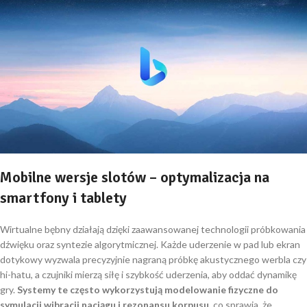
Mobilne wersje slotów – optymalizacja na
smartfony i tablety
Wirtualne bębny działają dzięki zaawansowanej technologii próbkowania
dźwięku oraz syntezie algorytmicznej. Każde uderzenie w pad lub ekran
dotykowy wyzwala precyzyjnie nagraną próbkę akustycznego werbla czy
hi-hatu, a czujniki mierzą siłę i szybkość uderzenia, aby oddać dynamikę
gry.
Systemy te często wykorzystują modelowanie fizyczne do
symulacji wibracji naciągu i rezonansu korpusu
, co sprawia, że