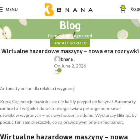
0
MENU
₹
0.0
Blog
Home
Uncategorized
UNCATEGORIZED
Wirtualne hazardowe maszyny – nowa era rozrywki
bnana .
On June 2, 2026
0
Automaty online dla relaksu i wygranej
Kręcą Cię emocje hazardu, ale nie każdy przypał do kasyna?
Automaty
online
to Twój bilet do wirtualnego świata pełnego bonusów i
dźwięków wygranych – bez wychodzenia z domu. Wystarczy kliknąć, by
poczuć ten sam dreszczyk, co na prawdziwym one-armed bandit.
Wirtualne hazardowe maszyny – nowa