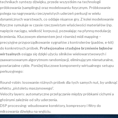
technikach syntezy dźwięku, przede wszystkim na technologii
próbkowania (samplingu) oraz modelowaniu fizycznym. Próbkowanie
polega na nagrywaniu rzeczywistych uderzeń perkusji w wielu
dynamicznych warstwach, co oddaje niuanse gry. Z kolei modelowanie
fizyczne symuluje w czasie rzeczywistym właściwości materiałów (np.
napięcie naciągu, wielkość korpusu), pozwalając na płynną modulację
brzmienia. Kluczowym elementem jest również midi mapping –
precyzyjne przyporządkowanie sygnałów z kontrolerów (padów, e-kit)
do konkretnych próbek.
Profesjonalne studyjne brzmienie bębnów
wirtualnych
osiąga się dzięki użyciu silników wielowarstwowych i
zaawansowanym algorytmom randomizacji, eliminującym nienaturalne,
powtarzalne cykle. Poniżej kluczowe komponenty wirtualnego setupu
perkusyjnego:
Round-robin: losowanie różnych próbek dla tych samych nut, by uniknąć
efektu „pistoletu maszynowego”.
Velocity layers: automatyczne przełączanie między próbkami cichymi a
głośnymi zależnie od siły uderzenia.
DSP processing: wbudowane korektory, kompresory i filtry do
miksowania dźwięku na wyjściu.