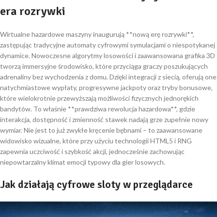
era rozrywki
Wirtualne hazardowe maszyny inaugurują **nową erę rozrywki**,
zastępując tradycyjne automaty cyfrowymi symulacjami o niespotykanej
dynamice. Nowoczesne algorytmy losowości i zaawansowana grafika 3D
tworzą immersyjne środowisko, które przyciąga graczy poszukujących
adrenaliny bez wychodzenia z domu. Dzięki integracji z siecią, oferują one
natychmiastowe wypłaty, progresywne jackpoty oraz tryby bonusowe,
które wielokrotnie przewyższają możliwości fizycznych jednorękich
bandytów. To właśnie **prawdziwa rewolucja hazardowa**, gdzie
interakcja, dostępność i zmienność stawek nadają grze zupełnie nowy
wymiar. Nie jest to już zwykłe kręcenie bębnami – to zaawansowane
widowisko wizualne, które przy użyciu technologii HTML5 i RNG
zapewnia uczciwość i szybkość akcji, jednocześnie zachowując
niepowtarzalny klimat emocji typowy dla gier losowych.
Jak działają cyfrowe sloty w przeglądarce