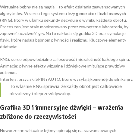
Wirtualne bębny nie są magią – to efekt działania zaawansowanych
algorytmów. W sercu tego systemu leży
generator liczb losowych
(RNG)
, który w ułamku sekundy decyduje o wyniku każdego obrotu.
Proces ten jest stale monitorowany przez zewnętrzne laboratoria, by
zapewnić uczciwość gry. Na to nakłada się grafika 3D oraz symulacje
fizyki, które nadają bębnom płynności i realizmu. Kluczowe elementy
działania:
RNG: serce odpowiedzialne za losowość i niezależność każdego spinu.
Animacje: płynne efekty wizualne i dźwiękowe imitujące prawdziwy
automat.
Interfejs: przyciski SPIN i AUTO, które wysyłają komendę do silnika gry.
To właśnie RNG sprawia, że każdy obrót jest całkowicie
niezależny i nieprzewidywalny.
Grafika 3D i immersyjne dźwięki – wrażenia
zbliżone do rzeczywistości
Nowoczesne wirtualne bębny opierają się na zaawansowanych