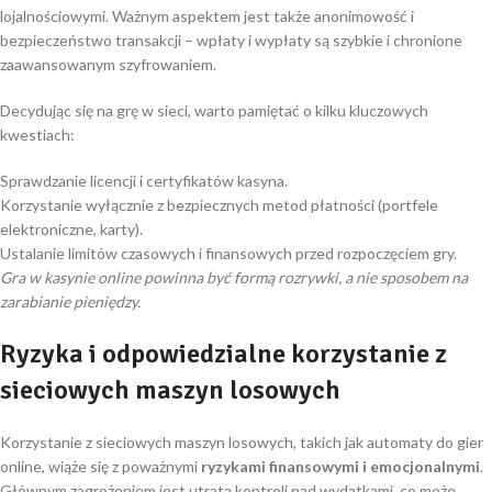
lojalnościowymi. Ważnym aspektem jest także anonimowość i
bezpieczeństwo transakcji – wpłaty i wypłaty są szybkie i chronione
zaawansowanym szyfrowaniem.
Decydując się na grę w sieci, warto pamiętać o kilku kluczowych
kwestiach:
Sprawdzanie licencji i certyfikatów kasyna.
Korzystanie wyłącznie z bezpiecznych metod płatności (portfele
elektroniczne, karty).
Ustalanie limitów czasowych i finansowych przed rozpoczęciem gry.
Gra w kasynie online powinna być formą rozrywki, a nie sposobem na
zarabianie pieniędzy.
Ryzyka i odpowiedzialne korzystanie z
sieciowych maszyn losowych
Korzystanie z sieciowych maszyn losowych, takich jak automaty do gier
online, wiąże się z poważnymi
ryzykami finansowymi i emocjonalnymi
.
Głównym zagrożeniem jest utrata kontroli nad wydatkami, co może