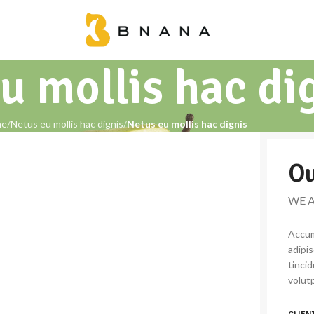
u mollis hac di
me
Netus eu mollis hac dignis
Netus eu mollis hac dignis
Ou
WE 
Accum
adipi
tinci
volutp