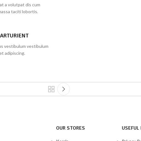
at a volutpat dis cum
massa taciti lobortis.
PARTURIENT
bus vestibulum vestibulum
et adipiscing.
OUR STORES
USEFUL 