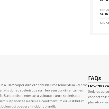
CLIEN
MINDS
CLIEN
MINDS
FAQs
us a ullamcorper duis elit conubia urna fermentum vel eros
How this c
enatis donec scelerisque nam leo sem condimentum eu
Sodales quisq
is. Suspendisse egestas a vulputate ante scelerisque
consectetur m
quam suspendisse metus a a condimentum eu vestibulum
pharetra viva
ibulum dui posuere tincidunt blandit.