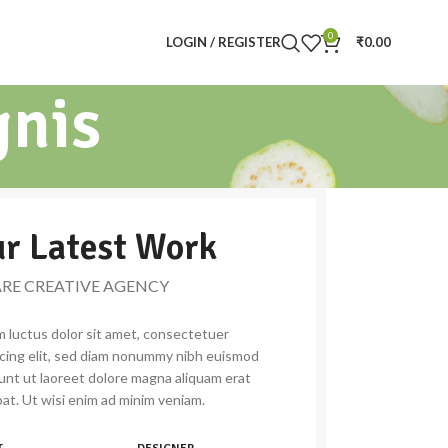
0
LOGIN / REGISTER
₹
0.00
gnis
r Latest Work
ARE CREATIVE AGENCY
 luctus dolor sit amet, consectetuer
scing elit, sed diam nonummy nibh euismod
dunt ut laoreet dolore magna aliquam erat
at. Ut wisi enim ad minim veniam.