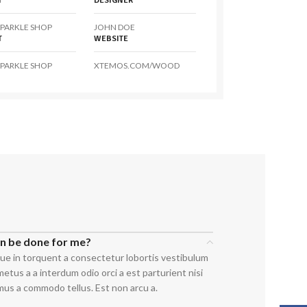
T
DESIGNER
PARKLE SHOP
JOHN DOE
T
WEBSITE
PARKLE SHOP
XTEMOS.COM/WOOD
an be done for me?
ue in torquent a consectetur lobortis vestibulum
etus a a interdum odio orci a est parturient nisi
mus a commodo tellus. Est non arcu a.