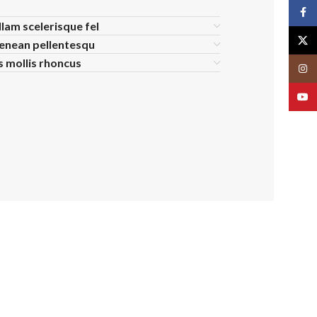
Face
llam scelerisque fel
X
aenean pellentesqu
is mollis rhoncus
Insta
YouT