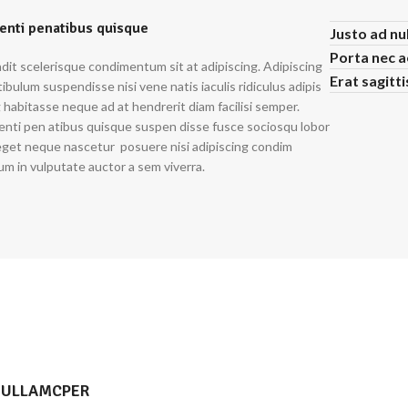
enti penatibus quisque
Justo ad nu
Porta nec 
dit scelerisque condimentum sit at adipiscing. Adipiscing
Erat sagitt
ibulum suspendisse nisi vene natis iaculis ridiculus adipis
 habitasse neque ad at hendrerit diam facilisi semper.
enti pen atibus quisque suspen disse fusce sociosqu lobor
 eget neque nascetur posuere nisi adipiscing condim
m in vulputate auctor a sem viverra.
 ULLAMCPER