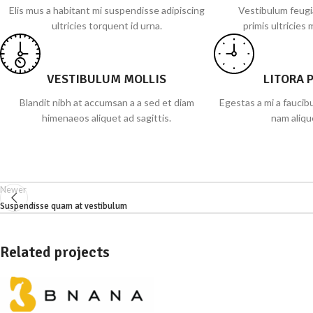
Elis mus a habitant mi suspendisse adipiscing
Vestibulum feugi
ultricies torquent id urna.
primis ultricies 
VESTIBULUM MOLLIS
LITORA 
Blandit nibh at accumsan a a sed et diam
Egestas a mi a fauci
himenaeos aliquet ad sagittis.
nam aliqu
Newer
Suspendisse quam at vestibulum
Related projects
Furniture