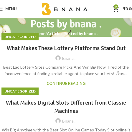
0
MENU
₹
0.0
Posts by
bnana .
Home
Articles Posted by bnana .
UNCATEGORIZED
What Makes These Lottery Platforms Stand Out
Bnana .
Best Lao Lottery Sites Compare Picks And Win Big Now Tired of the
inconvenience of finding a reliable agent to place your bets? เว็บห...
CONTINUE READING
UNCATEGORIZED
What Makes Digital Slots Different from Classic
Machines
Bnana .
Win Big Anytime with the Best Slot Online Games Today Slot online is