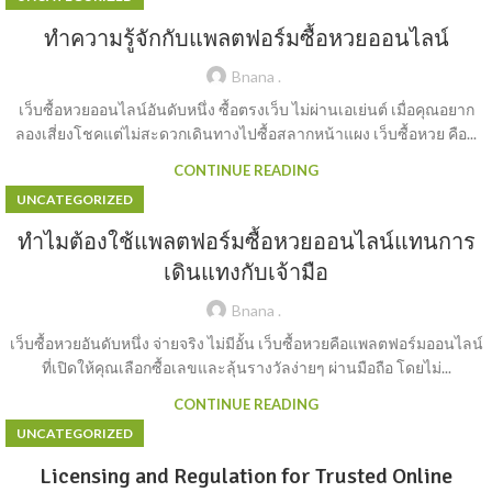
ทำความรู้จักกับแพลตฟอร์มซื้อหวยออนไลน์
Bnana .
เว็บซื้อหวยออนไลน์อันดับหนึ่ง ซื้อตรงเว็บ ไม่ผ่านเอเย่นต์ เมื่อคุณอยาก
ลองเสี่ยงโชคแต่ไม่สะดวกเดินทางไปซื้อสลากหน้าแผง เว็บซื้อหวย คือ...
CONTINUE READING
UNCATEGORIZED
ทำไมต้องใช้แพลตฟอร์มซื้อหวยออนไลน์แทนการ
เดินแทงกับเจ้ามือ
Bnana .
เว็บซื้อหวยอันดับหนึ่ง จ่ายจริง ไม่มีอั้น เว็บซื้อหวยคือแพลตฟอร์มออนไลน์
ที่เปิดให้คุณเลือกซื้อเลขและลุ้นรางวัลง่ายๆ ผ่านมือถือ โดยไม่...
CONTINUE READING
UNCATEGORIZED
Licensing and Regulation for Trusted Online