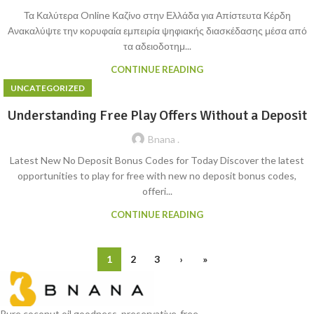
Τα Καλύτερα Online Καζίνο στην Ελλάδα για Απίστευτα Κέρδη
Ανακαλύψτε την κορυφαία εμπειρία ψηφιακής διασκέδασης μέσα από
τα αδειοδοτημ...
CONTINUE READING
UNCATEGORIZED
Understanding Free Play Offers Without a Deposit
Bnana .
Latest New No Deposit Bonus Codes for Today Discover the latest
opportunities to play for free with new no deposit bonus codes,
offeri...
CONTINUE READING
1
2
3
›
»
Pure coconut oil goodness, preservative-free.