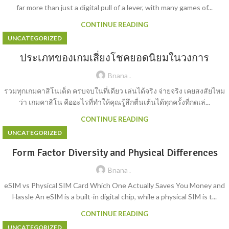
far more than just a digital pull of a lever, with many games of...
CONTINUE READING
UNCATEGORIZED
ประเภทของเกมเสี่ยงโชคยอดนิยมในวงการ
Bnana .
รวมทุกเกมคาสิโนเด็ด ครบจบในที่เดียว เล่นได้จริง จ่ายจริง เคยสงสัยไหม
ว่า เกมคาสิโน คืออะไรที่ทำให้คุณรู้สึกตื่นเต้นได้ทุกครั้งที่กดเล่...
CONTINUE READING
UNCATEGORIZED
Form Factor Diversity and Physical Differences
Bnana .
eSIM vs Physical SIM Card Which One Actually Saves You Money and
Hassle An eSIM is a built-in digital chip, while a physical SIM is t...
CONTINUE READING
UNCATEGORIZED