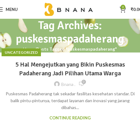
0
MENU
₹
0.0
Tag Archives:
puskesmaspadaherang
Home
Posts Tagged "puskesmaspadaherang"
UNCATEGORIZED
5 Hal Mengejutkan yang Bikin Puskesmas
Padaherang Jadi Pilihan Utama Warga
0
Bnana .
Puskesmas Padaherang tak sekadar fasilitas kesehatan standar. Di
balik pintu‑pintunya, terdapat layanan dan inovasi yang jarang
dibahas...
CONTINUE READING