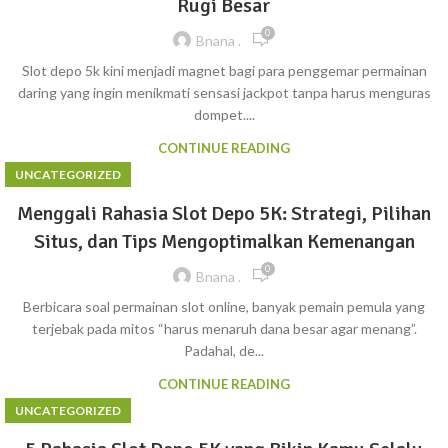
Rugi Besar
0
Bnana .
Slot depo 5k kini menjadi magnet bagi para penggemar permainan
daring yang ingin menikmati sensasi jackpot tanpa harus menguras
dompet....
CONTINUE READING
UNCATEGORIZED
Menggali Rahasia Slot Depo 5K: Strategi, Pilihan
Situs, dan Tips Mengoptimalkan Kemenangan
0
Bnana .
Berbicara soal permainan slot online, banyak pemain pemula yang
terjebak pada mitos “harus menaruh dana besar agar menang”.
Padahal, de...
CONTINUE READING
UNCATEGORIZED