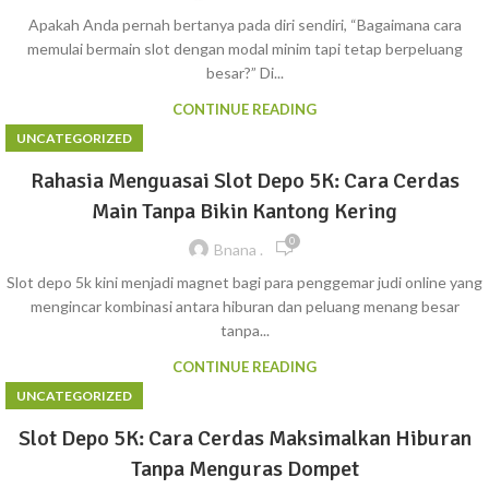
Apakah Anda pernah bertanya pada diri sendiri, “Bagaimana cara
memulai bermain slot dengan modal minim tapi tetap berpeluang
besar?” Di...
CONTINUE READING
UNCATEGORIZED
Rahasia Menguasai Slot Depo 5K: Cara Cerdas
Main Tanpa Bikin Kantong Kering
0
Bnana .
Slot depo 5k kini menjadi magnet bagi para penggemar judi online yang
mengincar kombinasi antara hiburan dan peluang menang besar
tanpa...
CONTINUE READING
UNCATEGORIZED
Slot Depo 5K: Cara Cerdas Maksimalkan Hiburan
Tanpa Menguras Dompet