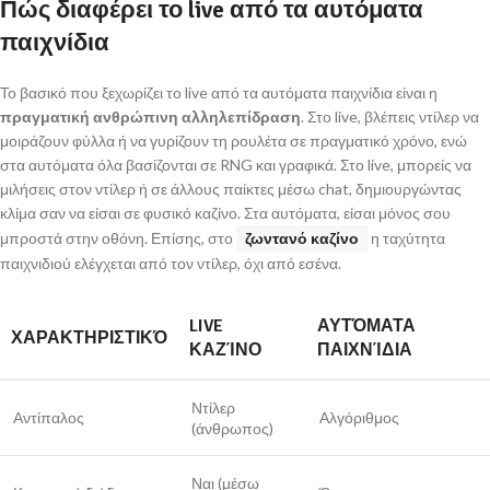
Πώς διαφέρει το live από τα αυτόματα
παιχνίδια
Το βασικό που ξεχωρίζει το live από τα αυτόματα παιχνίδια είναι η
πραγματική ανθρώπινη αλληλεπίδραση
. Στο live, βλέπεις ντίλερ να
μοιράζουν φύλλα ή να γυρίζουν τη ρουλέτα σε πραγματικό χρόνο, ενώ
στα αυτόματα όλα βασίζονται σε RNG και γραφικά. Στο live, μπορείς να
μιλήσεις στον ντίλερ ή σε άλλους παίκτες μέσω chat, δημιουργώντας
κλίμα σαν να είσαι σε φυσικό καζίνο. Στα αυτόματα, είσαι μόνος σου
μπροστά στην οθόνη. Επίσης, στο
ζωντανό καζίνο
η ταχύτητα
παιχνιδιού ελέγχεται από τον ντίλερ, όχι από εσένα.
LIVE
ΑΥΤΌΜΑΤΑ
ΧΑΡΑΚΤΗΡΙΣΤΙΚΌ
ΚΑΖΊΝΟ
ΠΑΙΧΝΊΔΙΑ
Ντίλερ
Αντίπαλος
Αλγόριθμος
(άνθρωπος)
Ναι (μέσω