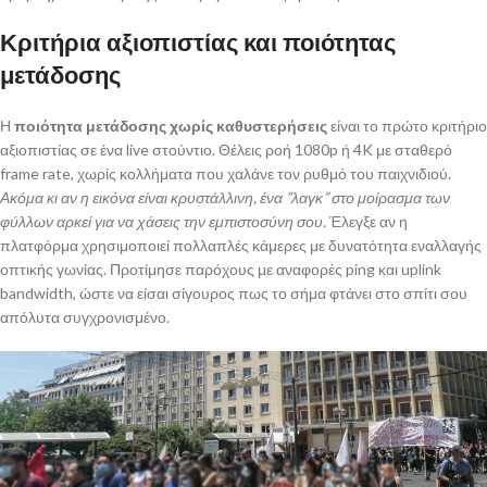
Κριτήρια αξιοπιστίας και ποιότητας
μετάδοσης
Η
ποιότητα μετάδοσης χωρίς καθυστερήσεις
είναι το πρώτο κριτήριο
αξιοπιστίας σε ένα live στούντιο. Θέλεις ροή 1080p ή 4K με σταθερό
frame rate, χωρίς κολλήματα που χαλάνε τον ρυθμό του παιχνιδιού.
Ακόμα κι αν η εικόνα είναι κρυστάλλινη, ένα “λαγκ” στο μοίρασμα των
φύλλων αρκεί για να χάσεις την εμπιστοσύνη σου.
Έλεγξε αν η
πλατφόρμα χρησιμοποιεί πολλαπλές κάμερες με δυνατότητα εναλλαγής
οπτικής γωνίας. Προτίμησε παρόχους με αναφορές ping και uplink
bandwidth, ώστε να είσαι σίγουρος πως το σήμα φτάνει στο σπίτι σου
απόλυτα συγχρονισμένο.