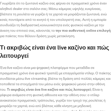
Γνωρίζατε ότι το ζωντανό καζίνο σας φέρνει σε πραγματικό χρόνο έναν
αληθινό dealer στο σαλόνι σας; Μέσω κάμερας υψηλής ευκρίνειας,
βλέπετε τη ρουλέτα να γυρίζει ή τα χαρτιά να μοιράζονται ζωντανά, ενώ
εσείς ποντάρετε από το κινητό ή τον υπολογιστή σας. Αυτή η εμπειρία
συνδυάζει τη διαδραστική κοινωνικότητα ενός φυσικού καζίνο με την
άνεση του σπιτιού σας, κάνοντάς το
την πιο αυθεντική online επιλογή
για παίκτες που θέλουν δράση χωρίς μετακίνηση.
Τι ακριβώς είναι ένα live καζίνο και πώς
λειτουργεί
Ένα live καζίνο είναι μια ψηφιακή πλατφόρμα που μεταδίδει σε
πραγματικό χρόνο ένα φυσικό τραπέζι με επαγγελματία ντίλερ. Ο παίκτης
συνδέεται μέσω live streaming, βλέπει τη δράση από πολλές κάμερες και
τοποθετεί τα στοιχήματά του μέσω ενός ψηφιακού μενού στην οθόνη
του.
Τι ακριβώς είναι ένα live καζίνο και πώς λειτουργεί;
Είναι η
γέφυρα ανάμεσα στη φυσική αίθουσα και την οθόνη σου: ο ντίλερ
ανακατεύει πραγματικές τράπουλες, γυρίζει τον τροχό της ρουλέτας ή
μοιράζει τα χαρτιά, ενώ εσύ βλέπεις κάθε κίνηση με μηδενική