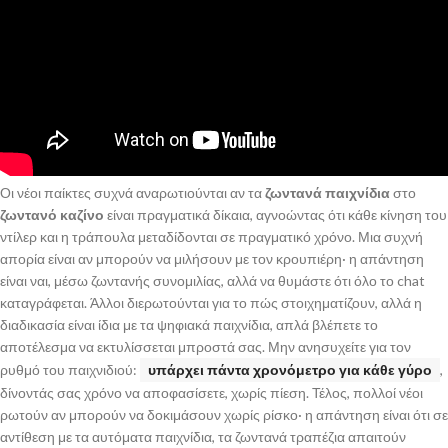
Οι νέοι παίκτες συχνά αναρωτιούνται αν τα
ζωντανά παιχνίδια
στο
ζωντανό καζίνο
είναι πραγματικά δίκαια, αγνοώντας ότι κάθε κίνηση του
ντίλερ και η τράπουλα μεταδίδονται σε πραγματικό χρόνο. Μια συχνή
απορία είναι αν μπορούν να μιλήσουν με τον κρουπιέρη· η απάντηση
είναι ναι, μέσω ζωντανής συνομιλίας, αλλά να θυμάστε ότι όλο το chat
καταγράφεται. Άλλοι διερωτούνται για το πώς στοιχηματίζουν, αλλά η
διαδικασία είναι ίδια με τα ψηφιακά παιχνίδια, απλά βλέπετε το
αποτέλεσμα να εκτυλίσσεται μπροστά σας. Μην ανησυχείτε για τον
ρυθμό του παιχνιδιού:
υπάρχει πάντα χρονόμετρο για κάθε γύρο
,
δίνοντάς σας χρόνο να αποφασίσετε, χωρίς πίεση. Τέλος, πολλοί νέοι
ρωτούν αν μπορούν να δοκιμάσουν χωρίς ρίσκο· η απάντηση είναι ότι σε
αντίθεση με τα αυτόματα παιχνίδια, τα ζωντανά τραπέζια απαιτούν