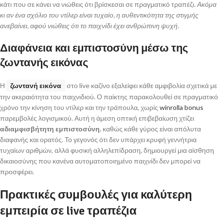
κάτι που σε κάνει να νιώθεις ότι βρίσκεσαι σε πραγματικό τραπέζι.
Ακόμα
κι αν ένα σχόλιο του ντίλερ είναι τυχαίο, η αυθεντικότητα της στιγμής
ανεβαίνει, αφού νιώθεις ότι το παιχνίδι έχει ανθρώπινη ψυχή.
Διαφάνεια και εμπιστοσύνη μέσω της
ζωντανής εικόνας
Η
ζωντανή εικόνα
στο live καζίνο εξαλείφει κάθε αμφιβολία σχετικά με
την ακεραιότητα του παιχνιδιού. Ο παίκτης παρακολουθεί σε πραγματικό
χρόνο την κίνηση του ντίλερ και την τράπουλα, χωρίς
winrolla bonus
παρεμβολές λογισμικού. Αυτή η άμεση οπτική επιβεβαίωση χτίζει
αδιαμφισβήτητη εμπιστοσύνη
, καθώς κάθε γύρος είναι απόλυτα
διαφανής και ορατός. Το γεγονός ότι δεν υπάρχει κρυφή γεννήτρια
τυχαίων αριθμών, αλλά φυσική αλληλεπίδραση, δημιουργεί μια αίσθηση
δικαιοσύνης που κανένα αυτοματοποιημένο παιχνίδι δεν μπορεί να
προσφέρει.
Πρακτικές συμβουλές για καλύτερη
εμπειρία σε live τραπέζια