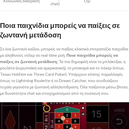
Κοινωνική διάδραση
Όχι
chat)
Ποια παιχνίδια μπορείς να παίξεις σε
ζωντανή μετάδοση
Σε ένα ζωντανό καζίνο, μπορείς να παίξεις κλασικά επιτραπέζια παιχνίδια
με αληθινούς ντίλερ σε real-time ροή.
Ποια παιχνίδια μπορείς να
παίξεις σε ζωντανή μετάδοση;
Τα πιο δημοφιλή είναι το μπλάκτζακ, η
ρουλέτα (ευρωπαϊκή και αμερικανική), το μπακαρά και το πόκερ (όπως
Texas Hold’em και Three Card Poker). Υπάρχουν επίσης παραλλαγές
όπως το Lightning Roulette ή το Dream Catcher, που συνδυάζουν
τυχαία γεγονότα με ζωντανή αλληλεπίδραση. Όλα παίζονται μέσω βίντεο,
με δυνατότητα chat και στοιχηματισμού από τη συσκευή σου.