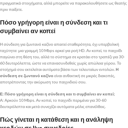
πραγματικά στοιχήματα, αλλά μπορείτε να παρακολουθήσετε ως θεατής
πριν παίξετε.
Πόσο γρήγορη είναι η σύνδεση και τι
συμβαίνει αν κοπεί
Η σύνδεση για ζωντανό καζίνο απαιτεί σταθερότητα, όχι υπερβολική
ταχύτητα: μια γραμμή 10 Mbps αρκεί για ροή HD. Αν κοπεί, το παιχνίδι
παγώνει στη θέση του, αλλά το σύστημα σε κρατάει στο τραπέζι για 30-
60 δευτερόλεπτα, ώστε να επανασυνδεθείς χωρίς απώλεια γύρου. Το
στοίχημά σου εκτελείται αυτόματα βάσει των τελευταίων εντολών.
Η
σύνδεση σε ζωντανό καζίνο
είναι ανθεκτική σε μικρές διακοπές,
αποτρέποντας την ακύρωση του παιχνιδιού σου.
Ε: Πόσο γρήγορη είναι η σύνδεση και τι συμβαίνει αν κοπεί;
Α: Αρκούν 10 Mbps. Αν κοπεί, το παιχνίδι περιμένει για 30-60
δευτερόλεπτα και μετά συνεχίζει αυτόματα μόλις επανέλθεις.
Πώς γίνεται η κατάθεση και η ανάληψη