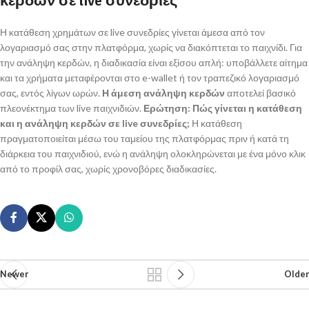
κερδών σε live συνεδρίες
Η κατάθεση χρημάτων σε live συνεδρίες γίνεται άμεσα από τον
λογαριασμό σας στην πλατφόρμα, χωρίς να διακόπτεται το παιχνίδι. Για
την ανάληψη κερδών, η διαδικασία είναι εξίσου απλή: υποβάλλετε αίτημα
και τα χρήματα μεταφέρονται στο e-wallet ή τον τραπεζικό λογαριασμό
σας, εντός λίγων ωρών.
Η άμεση ανάληψη κερδών
αποτελεί βασικό
πλεονέκτημα των live παιχνιδιών.
Ερώτηση: Πώς γίνεται η κατάθεση
και η ανάληψη κερδών σε live συνεδρίες;
Η κατάθεση
πραγματοποιείται μέσω του ταμείου της πλατφόρμας πριν ή κατά τη
διάρκεια του παιχνιδιού, ενώ η ανάληψη ολοκληρώνεται με ένα μόνο κλικ
από το προφίλ σας, χωρίς χρονοβόρες διαδικασίες.
Newer
Older