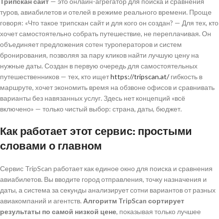
Трипскан сайт
— это онлайн-агрегатор для поиска и сравнения
туров, авиабилетов и отелей в режиме реального времени. Проще
говоря: «Что такое трипскан сайт и для кого он создан? — Для тех, кто
хочет самостоятельно собрать путешествие, не переплачивая. Он
объединяет предложения сотен туроператоров и систем
бронирования, позволяя за пару кликов найти лучшую цену на
нужные даты. Создан в первую очередь для самостоятельных
путешественников — тех, кто ищет
https://tripscan.at/
гибкость в
маршруте, хочет экономить время на обзвоне офисов и сравнивать
варианты без навязанных услуг. Здесь нет концепций «всё
включено» — только чистый выбор: страна, даты, бюджет.
Как работает этот сервис: простыми
словами о главном
Сервис TripScan работает как единое окно для поиска и сравнения
авиабилетов. Вы вводите город отправления, точку назначения и
даты, а система за секунды анализирует сотни вариантов от разных
авиакомпаний и агентств.
Алгоритм TripScan сортирует
результаты по самой низкой цене
, показывая только лучшее