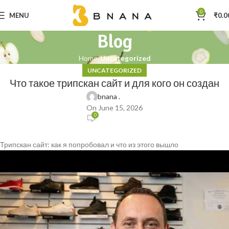
0
MENU
₹
0.0
Blog
Home
Uncategorized
UNCATEGORIZED
Что такое трипскан сайт и для кого он создан
bnana .
On June 15, 2026
0
Трипскан сайт: как я попробовал и что из этого вышло