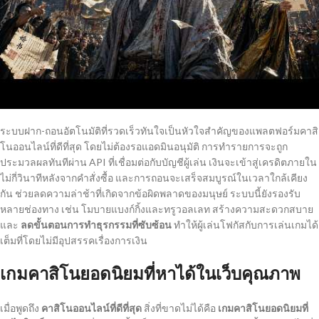
ระบบฝาก-ถอนอัตโนมัติที่รวดเร็วทันใจเป็นหัวใจสำคัญของแพลตฟอร์มคาสิ
โนออนไลน์ที่ดีที่สุด โดยไม่ต้องรอแอดมินอนุมัติ การทำรายการจะถูก
ประมวลผลทันทีผ่าน API ที่เชื่อมต่อกับบัญชีผู้เล่น เงินจะเข้าสู่เครดิตภายใน
ไม่กี่วินาทีหลังจากคำสั่งซื้อ และการถอนจะเสร็จสมบูรณ์ในเวลาใกล้เคียง
กัน ช่วยลดความล่าช้าที่เกิดจากข้อผิดพลาดของมนุษย์ ระบบนี้ยังรองรับ
หลายช่องทาง เช่น โมบายแบงก์กิ้งและทรูวอลเลท สร้างความสะดวกสบาย
และ
ลดขั้นตอนการทำธุรกรรมที่ซับซ้อน
ทำให้ผู้เล่นโฟกัสกับการเล่นเกมได้
เต็มที่โดยไม่มีอุปสรรคเรื่องการเงิน
เกมคาสิโนยอดนิยมที่หาได้ในเว็บคุณภาพ
เมื่อพูดถึง
คาสิโนออนไลน์ที่ดีที่สุด
สิ่งที่ขาดไม่ได้คือ
เกมคาสิโนยอดนิยมที่