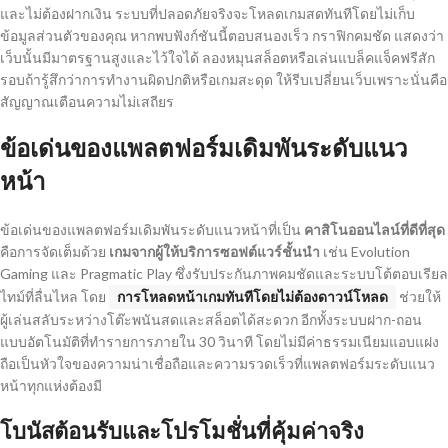
และไม่ต้องฝากเงิน ระบบที่ปลอดภัยจริงจะโหลดเกมสดทันทีโดยไม่เก็บ
ข้อมูลส่วนตัวของคุณ หากพบฟังก์ชันนี้ตอบสนองเร็ว กราฟิกคมชัด แสดงว่า
เว็บนั้นมีมาตรฐานสูงและไว้ใจได้ ลองหมุนสล็อตหรือเล่นแบล็คแจ็คฟรีสัก
รอบถ้ารู้สึกว่าการทำงานผิดปกติหรือเกมสะดุด ให้รีบเปลี่ยนเว็บเพราะนั่นคือ
สัญญาณเตือนความไม่เสถียร
ข้อเด่นของแพลตฟอร์มเดิมพันระดับแนว
หน้า
ข้อเด่นของแพลตฟอร์มเดิมพันระดับแนวหน้าที่เป็น
คาสิโนออนไลน์ที่ดีที่สุด
คือการจัดเต็มด้วย
เกมจากผู้ให้บริการซอฟต์แวร์ชั้นนำ
เช่น Evolution
Gaming และ Pragmatic Play ซึ่งรับประกันภาพคมชัดและระบบโต้ตอบเรียล
ไทม์ที่ลื่นไหล โดย
การโหลดหน้าเกมทันทีโดยไม่ต้องดาวน์โหลด
ช่วยให้
ผู้เล่นสลับระหว่างโต๊ะพนันสดและสล็อตได้สะดวก อีกทั้งระบบฝาก-ถอน
แบบอัตโนมัติที่ทำรายการภายใน 30 วินาที โดยไม่มีค่าธรรมเนียมแอบแฝง
ถือเป็นหัวใจของความน่าเชื่อถือและความรวดเร็วที่แพลตฟอร์มระดับแนว
หน้าทุกแห่งต้องมี
โบนัสต้อนรับและโปรโมชั่นที่คุ้มค่าจริง