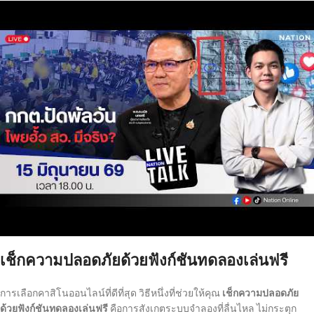
เช็กความปลอดภัยด้วยฟังก์ชันทดลองเล่นฟรี
การเลือกคาสิโนออนไลน์ที่ดีที่สุด วิธีหนึ่งที่ช่วยให้คุณ
เช็กความปลอดภัย
ด้วยฟังก์ชันทดลองเล่นฟรี
คือการสังเกตระบบจำลองที่ลื่นไหล ไม่กระตุก