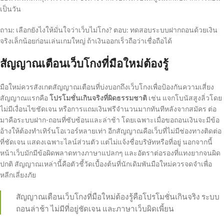
เป็นวัน
ถาม: เลือกยังไงให้มั่นใจว่าเว็บไม่โกง? ตอบ: ทดสอบระบบฝากถอนด้วยเงิน
จริงเล็กน้อยก่อนเล่นเกมใหญ่ ถ้าเงินออกเร็วถือว่าเชื่อถือได้
สัญญาณเตือนเว็บโกงที่มือใหม่ต้องรู้
มือใหม่ควรสังเกตสัญญาณเตือนที่บ่งบอกถึงเว็บโกงเพื่อป้องกันความเสี่ยง
สัญญาณแรกคือ
โปรโมชั่นเกินจริงที่ผิดธรรมชาติ
เช่น แจกโบนัสสูงลิ่วโดย
ไม่มีเงื่อนไขชัดเจน หรือการแถมเงินฟรีจำนวนมากทันทีหลังจากสมัคร ต่อ
มาคือระบบฝาก-ถอนที่ซับซ้อนและล่าช้า โดยเฉพาะเมื่อขอถอนเงินจะมีข้อ
อ้างให้ต้องทำเทิร์นโอเวอร์หลายเท่า อีกสัญญาณคือเว็บที่ไม่มีช่องทางติดต่อ
ที่ชัดเจน แสดงเฉพาะไลน์ส่วนตัว แต่ไม่แจ้งชื่อบริษัทหรือที่อยู่ นอกจากนี้
หน้าเว็บมักมีข้อผิดพลาดทางภาษาแปลกๆ และอัตราต่อรองที่แทงยากจนผิด
ปกติ สัญญาณเหล่านี้คือตัวชี้วัดเบื้องต้นที่นักเดิมพันมือใหม่ควรจดจำเพื่อ
หลีกเลี่ยงภัย
สัญญาณเตือนเว็บโกงที่มือใหม่ต้องรู้คือโปรโมชั่นเกินจริง ระบบ
ถอนล่าช้า ไม่มีที่อยู่ชัดเจน และภาษาเว็บผิดเพี้ยน