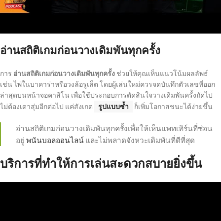
อ่านสถิติเกมก่อนวางเดิมพันทุกครั้ง
การ
อ่านสถิติเกมก่อนวางเดิมพันทุกครั้ง
ช่วยให้คุณเห็นแนวโน้มผลลัพธ์
เช่น ไพ่ในบาคาร่าหรือวงล้อรูเล็ต โดยผู้เล่นใหม่ควรจดบันทึกตัวเลขที่ออก
ล่าสุดบนหน้าจอคาสิโน เพื่อใช้ประกอบการตัดสินใจวางเดิมพันครั้งถัดไป
ไม่ต้องเดาสุ่มอีกต่อไป แค่สังเกต
รูปแบบซ้ำ
ก็เพิ่มโอกาสชนะได้ง่ายขึ้น
อ่านสถิติเกมก่อนวางเดิมพันทุกครั้งเพื่อให้เห็นแพทเทิร์นที่ซ่อน
อยู่
พนันบอลออนไลน์
และไม่พลาดจังหวะเดิมพันที่ดีที่สุด
บริการที่ทำให้การเล่นสะดวกสบายยิ่งขึ้น