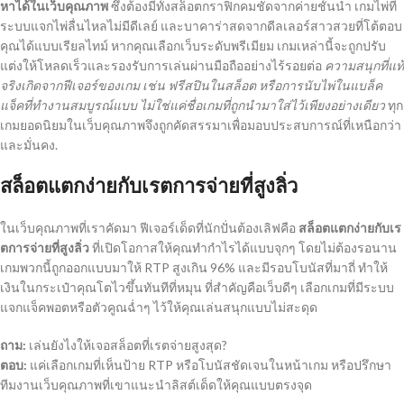
หาได้ในเว็บคุณภาพ
ซึ่งต้องมีทั้งสล็อตกราฟิกคมชัดจากค่ายชั้นนำ เกมไพ่ที่
ระบบแจกไพ่ลื่นไหลไม่มีดีเลย์ และบาคาร่าสดจากดีลเลอร์สาวสวยที่โต้ตอบ
คุณได้แบบเรียลไทม์ หากคุณเลือกเว็บระดับพรีเมียม เกมเหล่านี้จะถูกปรับ
แต่งให้โหลดเร็วและรองรับการเล่นผ่านมือถืออย่างไร้รอยต่อ
ความสนุกที่แท้
จริงเกิดจากฟีเจอร์ของเกม เช่น ฟรีสปินในสล็อต หรือการนับไพ่ในแบล็ค
แจ็คที่ทำงานสมบูรณ์แบบ ไม่ใช่แค่ชื่อเกมที่ถูกนำมาใส่ไว้เพียงอย่างเดียว
ทุก
เกมยอดนิยมในเว็บคุณภาพจึงถูกคัดสรรมาเพื่อมอบประสบการณ์ที่เหนือกว่า
และมั่นคง.
สล็อตแตกง่ายกับเรตการจ่ายที่สูงลิ่ว
ในเว็บคุณภาพที่เราคัดมา ฟีเจอร์เด็ดที่นักปั่นต้องเลิฟคือ
สล็อตแตกง่ายกับเร
ตการจ่ายที่สูงลิ่ว
ที่เปิดโอกาสให้คุณทำกำไรได้แบบจุกๆ โดยไม่ต้องรอนาน
เกมพวกนี้ถูกออกแบบมาให้ RTP สูงเกิน 96% และมีรอบโบนัสที่มาถี่ ทำให้
เงินในกระเป๋าคุณโตไวขึ้นทันทีที่หมุน ที่สำคัญคือเว็บดีๆ เลือกเกมที่มีระบบ
แจกแจ็คพอตหรือตัวคูณฉ่ำๆ ไว้ให้คุณเล่นสนุกแบบไม่สะดุด
ถาม:
เล่นยังไงให้เจอสล็อตที่เรตจ่ายสูงสุด?
ตอบ:
แค่เลือกเกมที่เห็นป้าย RTP หรือโบนัสชัดเจนในหน้าเกม หรือปรึกษา
ทีมงานเว็บคุณภาพที่เขาแนะนำลิสต์เด็ดให้คุณแบบตรงจุด