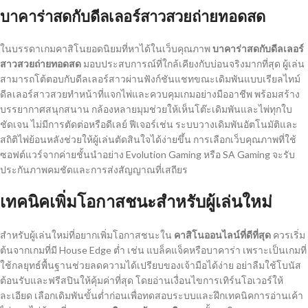
บาคาร่าสดกับดีลเลอร์สาวสวยถ่ายทอดสด
ในบรรดาเกมคาสิโนยอดนิยมที่หาได้ในเว็บคุณภาพ
บาคาร่าสดกับดีลเลอร์
สาวสวยถ่ายทอดสด
มอบประสบการณ์ที่ใกล้เคียงกับบ่อนจริงมากที่สุด ผู้เล่น
สามารถโต้ตอบกับดีลเลอร์สาวผ่านฟังก์ชันแชทขณะเดิมพันแบบเรียลไทม์
ดีลเลอร์สาวสวยทำหน้าที่แจกไพ่และควบคุมเกมอย่างมืออาชีพ พร้อมสร้าง
บรรยากาศสนุกสนาน กล้องหลายมุมช่วยให้เห็นโต๊ะเดิมพันและไพ่ทุกใบ
ชัดเจน ไม่มีการตัดต่อหรือดีเลย์ ฟีเจอร์เช่น ระบบวางเดิมพันอัตโนมัติและ
สถิติไพ่ย้อนหลังช่วยให้ผู้เล่นตัดสินใจได้ง่ายขึ้น การเลือกเว็บคุณภาพที่ใช้
ซอฟต์แวร์จากค่ายชั้นนำอย่าง Evolution Gaming หรือ SA Gaming จะรับ
ประกันภาพคมชัดและการส่งสัญญาณที่เสถียร
เทคนิคเพิ่มโอกาสชนะสำหรับผู้เล่นใหม่
สำหรับผู้เล่นใหม่ที่อยากเพิ่มโอกาสชนะใน
คาสิโนออนไลน์ที่ดีที่สุด
ควรเริ่ม
ต้นจากเกมที่มี House Edge ต่ำ เช่น แบล็คแจ็คหรือบาคาร่า เพราะเป็นเกมที่
ใช้กลยุทธ์พื้นฐานช่วยลดความได้เปรียบของเจ้ามือได้ง่าย อย่าลืมใช้โบนัส
ต้อนรับและฟรีสปินให้คุ้มค่าที่สุด โดยอ่านเงื่อนไขการเทิร์นโอเวอร์ให้
ละเอียด เลือกเดิมพันขั้นต่ำก่อนเพื่อทดสอบระบบและฝึกเทคนิคการอ่านเค้า