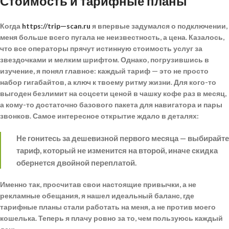
Стоимость и тарифные планы
Когда
https://trip—scan.ru
я впервые задумался о подключении,
меня больше всего пугала не неизвестность, а цена. Казалось,
что все операторы прячут истинную
стоимость услуг
за
звездочками и мелким шрифтом. Однако, погрузившись в
изучение, я понял главное: каждый тариф — это не просто
набор гигабайтов, а ключ к твоему ритму жизни. Для кого-то
выгоден безлимит на соцсети ценой в чашку кофе раз в месяц,
а кому-то достаточно базового пакета для навигатора и пары
звонков. Самое интересное открытие ждало в деталях:
Не гонитесь за дешевизной первого месяца — выбирайте
тариф, который не изменится на второй, иначе скидка
обернется двойной переплатой.
Именно так, просчитав свои настоящие привычки, а не
рекламные обещания, я нашел идеальный баланс, где
тарифные планы
стали работать на меня, а не против моего
кошелька. Теперь я плачу ровно за то, чем пользуюсь каждый