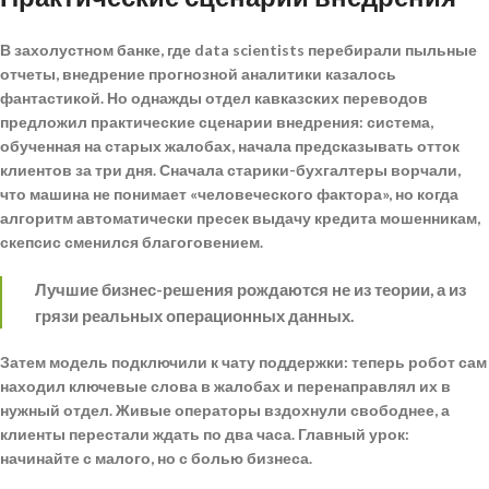
В захолустном банке, где data scientists перебирали пыльные
отчеты, внедрение прогнозной аналитики казалось
фантастикой. Но однажды отдел кавказских переводов
предложил
практические сценарии внедрения
: система,
обученная на старых жалобах, начала предсказывать отток
клиентов за три дня. Сначала старики-бухгалтеры ворчали,
что машина не понимает «человеческого фактора», но когда
алгоритм автоматически пресек выдачу кредита мошенникам,
скепсис сменился благоговением.
Лучшие бизнес-решения рождаются не из теории, а из
грязи реальных операционных данных.
Затем модель подключили к чату поддержки: теперь робот сам
находил
ключевые слова
в жалобах и перенаправлял их в
нужный отдел. Живые операторы вздохнули свободнее, а
клиенты перестали ждать по два часа. Главный урок:
начинайте с малого, но с болью бизнеса.