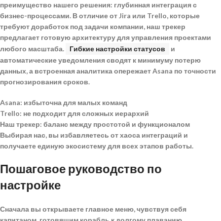
преимущество нашего решения:
глубинная интеграция с
бизнес-процессами
. В отличие от Jira или Trello, которые
требуют доработок под задачи компании, наш трекер
предлагает готовую архитектуру для управления проектами
любого масштаба.
Гибкие настройки статусов
и
автоматические уведомления сводят к минимуму потерю
данных, а встроенная аналитика опережает Asana по точности
прогнозирования сроков.
Asana: избыточна для малых команд
Trello: не подходит для сложных иерархий
Наш трекер: баланс между простотой и функционалом
Выбирая нас, вы избавляетесь от хаоса интеграций и
получаете
единую экосистему для всех этапов работы
.
Пошаговое руководство по
настройке
Сначала вы открываете главное меню, чувствуя себя
капитаном, готовящим корабль к долгому плаванию.