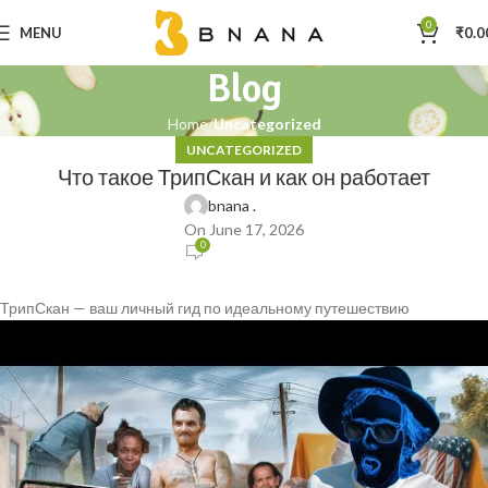
0
MENU
₹
0.0
Blog
Home
Uncategorized
UNCATEGORIZED
Что такое ТрипСкан и как он работает
bnana .
On June 17, 2026
0
ТрипСкан — ваш личный гид по идеальному путешествию