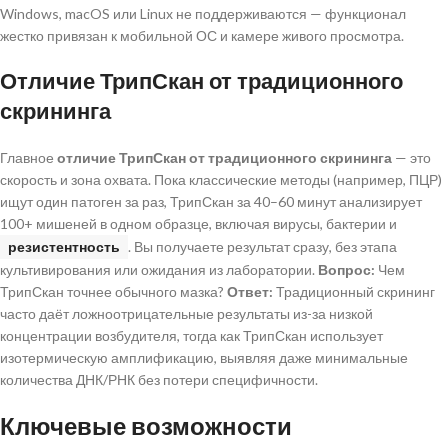
Windows, macOS или Linux не поддерживаются — функционал
жестко привязан к мобильной ОС и камере живого просмотра.
Отличие ТрипСкан от традиционного
скрининга
Главное
отличие ТрипСкан от традиционного скрининга
— это
скорость и зона охвата. Пока классические методы (например, ПЦР)
ищут один патоген за раз, ТрипСкан за 40–60 минут анализирует
100+ мишеней в одном образце, включая вирусы, бактерии и
резистентность
. Вы получаете результат сразу, без этапа
культивирования или ожидания из лаборатории.
Вопрос:
Чем
ТрипСкан точнее обычного мазка?
Ответ:
Традиционный скрининг
часто даёт ложноотрицательные результаты из-за низкой
концентрации возбудителя, тогда как ТрипСкан использует
изотермическую амплификацию, выявляя даже минимальные
количества ДНК/РНК без потери специфичности.
Ключевые возможности