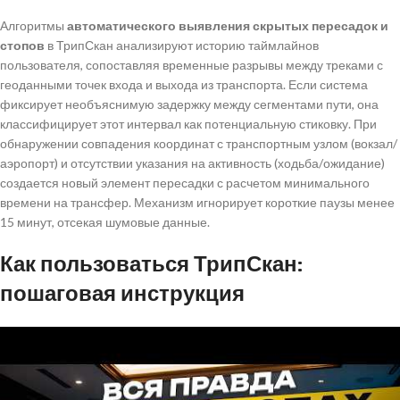
Алгоритмы
автоматического выявления скрытых пересадок и
стопов
в ТрипСкан анализируют историю таймлайнов
пользователя, сопоставляя временные разрывы между треками с
геоданными точек входа и выхода из транспорта. Если система
фиксирует необъяснимую задержку между сегментами пути, она
классифицирует этот интервал как потенциальную стиковку. При
обнаружении совпадения координат с транспортным узлом (вокзал/
аэропорт) и отсутствии указания на активность (ходьба/ожидание)
создается новый элемент пересадки с расчетом минимального
времени на трансфер. Механизм игнорирует короткие паузы менее
15 минут, отсекая шумовые данные.
Как пользоваться ТрипСкан:
пошаговая инструкция