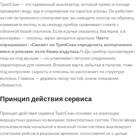
ТрипСкан — это карманный анализатор, который прямо в походе
проверяет воду, еду и снаряжение на скрытые угрозы. Он работает
за счёт встроенного спектрометра: вы наводите сенсор на образец,
нажимаете кнопку, и за секунду прибор сравнивает спектр с
облачной базой эталонов. Если в ручье оказались бактерии, а в
консервах — токсины, экран загорится красным.
Часто
спрашивают: «Сможет ли ТрипСкан определить испорченное
мясо в рюкзаке, если банка вздулась?»
Да, прибор просканирует
газы из-под крышки — он улавливает летучие соединения,
характерные для гниения. Влажная карта, забытая в палатке, тоже
под контролем: сырость и плесень он распознает по структуре
волокон. Главное — держать линзу чистой, иначе показания
сбиваются.
Принцип действия сервиса
Принцип действия сервиса ТрипСкан основан на агрегации
маршрутных данных из внешних транспортных систем. После ввода
пользователем начальной и конечной точки система анализирует
сочетания рейсов в реальном времени, сопоставляя их с целью