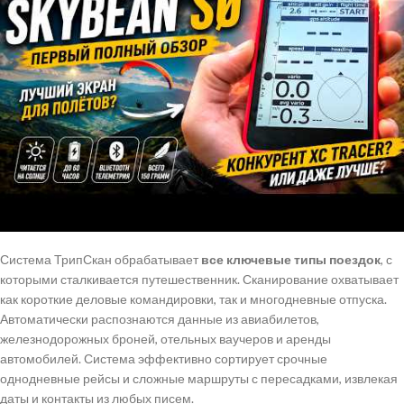
Система ТрипСкан обрабатывает
все ключевые типы поездок
, с
которыми сталкивается путешественник. Сканирование охватывает
как короткие деловые командировки, так и многодневные отпуска.
Автоматически распознаются данные из авиабилетов,
железнодорожных броней, отельных ваучеров и аренды
автомобилей. Система эффективно сортирует срочные
однодневные рейсы и сложные маршруты с пересадками, извлекая
даты и контакты из любых писем.