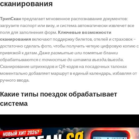
сканирования
ТрипСкан
предлагает мгновенное распознавание документов:
загрузите паспорт или визу, и система автоматически извлечет все
поля для заполнения форм.
Ключевые возможности
сканирования
включают поддержку билетов, отелей и страховок –
достаточно сделать фото, чтобы получить четкую цифровую копию с
привязкой к датам.
Даже размытые или помятые бланки
обрабатываются с точностью до штампа въезда/выезда.
Сканирование штрихкодов и QR-кодов на посадочных талонах
моментально добавляет маршрут в единый календарь, избавляя от
ручного ввода.
Какие типы поездок обрабатывает
система