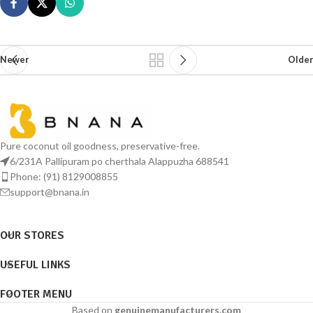
Newer
Older
Pure coconut oil goodness, preservative-free.
6/231A Pallipuram po cherthala Alappuzha 688541
Phone: (91) 8129008855
support@bnana.in
OUR STORES
USEFUL LINKS
FOOTER MENU
Based on
genuinemanufacturers.com