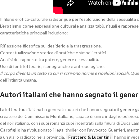
Il filone erotico-culturale si distingue per l’esplorazione della sessuali
L’erotismo come espressione culturale
analizza tabù, rituali e rappres
caratteristiche principali includono:
Riflessione filosofica sul desiderio e la trasgressione.
Contestualizzazione storica di pratiche e simboli erotici.
Analisi del rapporto tra potere, genere e sessualità.
Uso di fonti letterarie, iconografiche e antropologiche.
Il corpo diventa un testo su cui si scrivono norme e ribellioni sociali.
Ques
dell’intimità umana.
Autori italiani che hanno segnato il gener
La letteratura italiana ha generato autori che hanno segnato il genere giall
creatore del Commissario Montalbano, capace di unire indagine poliziesca e
del noir italiano, con i suoi romanzi cupi incentrati sulla figura di Duca 
Carofiglio
ha rivoluzionato il legal thriller con l’avvocato Guerrieri, men
a un giallo radicato nella provincia.
Fruttero & Lucentini
hanno invece 