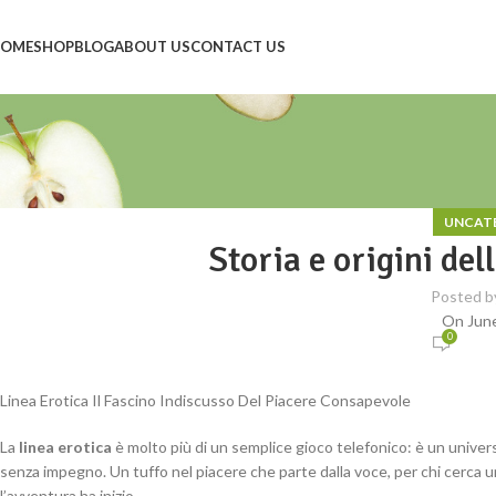
OME
SHOP
BLOG
ABOUT US
CONTACT US
UNCAT
Storia e origini del
Posted b
On June
0
Linea Erotica Il Fascino Indiscusso Del Piacere Consapevole
La
linea erotica
è molto più di un semplice gioco telefonico: è un universo
senza impegno. Un tuffo nel piacere che parte dalla voce, per chi cerca 
l’avventura ha inizio.