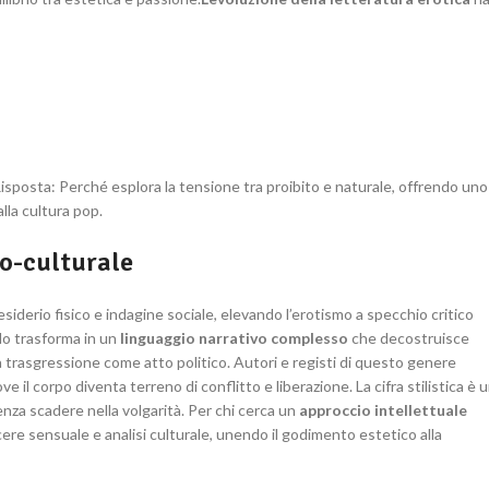
isposta: Perché esplora la tensione tra proibito e naturale, offrendo uno
lla cultura pop.
co-culturale
desiderio fisico e indagine sociale, elevando l’erotismo a specchio critico
 lo trasforma in un
linguaggio narrativo complesso
che decostruisce
a trasgressione come atto politico. Autori e registi di questo genere
 il corpo diventa terreno di conflitto e liberazione. La cifra stilistica è 
enza scadere nella volgarità. Per chi cerca un
approccio intellettuale
cere sensuale e analisi culturale, unendo il godimento estetico alla