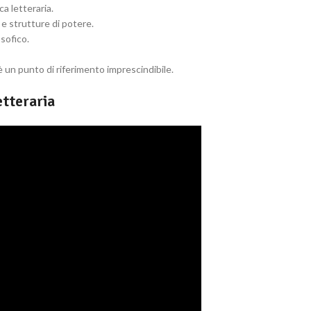
ca letteraria.
e e strutture di potere.
osofico.
 è un punto di riferimento imprescindibile.
etteraria