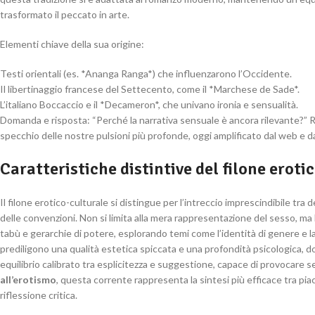
trasformato il peccato in arte.
Elementi chiave della sua origine:
Testi orientali (es. *Ananga Ranga*) che influenzarono l’Occidente.
Il libertinaggio francese del Settecento, come il *Marchese de Sade*.
L’italiano Boccaccio e il *Decameron*, che univano ironia e sensualità.
Domanda e risposta: “Perché la narrativa sensuale è ancora rilevante?” R
specchio delle nostre pulsioni più profonde, oggi amplificato dal web e da
Caratteristiche distintive del filone eroti
Il filone erotico-culturale si distingue per l’intreccio imprescindibile tra 
delle convenzioni. Non si limita alla mera rappresentazione del sesso, ma
tabù e gerarchie di potere, esplorando temi come l’identità di genere e l
prediligono una qualità estetica spiccata e una profondità psicologica, dove
equilibrio calibrato tra esplicitezza e suggestione, capace di provocare s
all’erotismo
, questa corrente rappresenta la sintesi più efficace tra pia
riflessione critica.