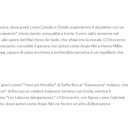
lassica, dove poeti come Catullo e Ovidio esplorarono il desiderio con un
ecameron*, intrecciando sensualità e ironia. Il vero salto avvenne nel
e* alle opere del Marchese de Sade, che sfidarono la morale. L’Ottocento
Novecento consolidò il genere con autori come Anaïs Nin e Henry Miller.
nea
, capace di unire erotismo e profondità narrativa in un equilibrio che
ci greci come l’*Inno ad Afrodite* di Saffo fino al *Kamasutra* indiano, che
ron* di Boccaccio celebrò il piacere terreno con ironia, mentre il
 come *Les Liaisons dangereuses*. L’Ottocento, con figure come Gabriele
to, dove autori come Anaïs Nin ne fecero un atto di liberazione