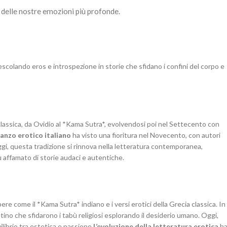
 delle nostre emozioni più profonde.
escolando eros e introspezione in storie che sfidano i confini del corpo e
à classica, da Ovidio al *Kama Sutra*, evolvendosi poi nel Settecento con
manzo erotico italiano
ha visto una fioritura nel Novecento, con autori
gi, questa tradizione si rinnova nella letteratura contemporanea,
affamato di storie audaci e autentiche.
ere come il *Kama Sutra* indiano e i versi erotici della Grecia classica. In
etino che sfidarono i tabù religiosi esplorando il desiderio umano. Oggi,
ibrio tra estetica e passione.
L’evoluzione della letteratura erotica
h