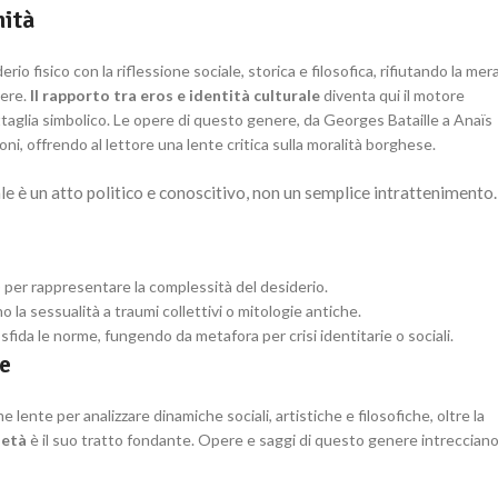
mità
derio fisico con la riflessione sociale, storica e filosofica, rifiutando la mer
tere.
Il rapporto tra eros e identità culturale
diventa qui il motore
taglia simbolico. Le opere di questo genere, da Georges Bataille a Anaïs
ni, offrendo al lettore una lente critica sulla moralità borghese.
le è un atto politico e conoscitivo, non un semplice intrattenimento.
e) per rappresentare la complessità del desiderio.
o la sessualità a traumi collettivi o mitologie antiche.
os sfida le norme, fungendo da metafora per crisi identitarie o sociali.
le
e lente per analizzare dinamiche sociali, artistiche e filosofiche, oltre la
ietà
è il suo tratto fondante. Opere e saggi di questo genere intreccian