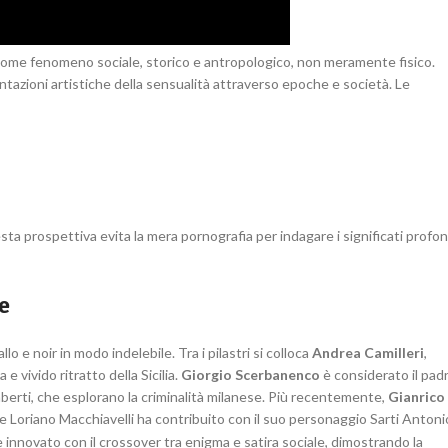
tà come fenomeno sociale, storico e antropologico, non meramente fisico.
entazioni artistiche della sensualità attraverso epoche e società. Le
ta prospettiva evita la mera pornografia per indagare i significati profon
e
o e noir in modo indelebile. Tra i pilastri si colloca
Andrea Camilleri
,
 vivido ritratto della Sicilia.
Giorgio Scerbanenco
è considerato il pad
Lamberti, che esplorano la criminalità milanese. Più recentemente,
Gianrico
tre Loriano Macchiavelli ha contribuito con il suo personaggio Sarti Antoni
innovato con il crossover tra enigma e satira sociale, dimostrando la