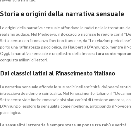
Storia e origini della narrativa sensuale
Le origini della narrativa sensuale affondano le radici nella letteratura c
realismo audace. Nel Medioevo, il
Boccaccio
riscrisse le regole con il *D
Settecento con il romanzo libertino francese, da *Le relazioni pericolos
portò una raffinatezza psicologica, da Flaubert a D’Annunzio, mentre il 
Oggi, la narrativa sensuale è un pilastro della
letteratura contempora
conquista milioni di lettori.
Dai classici latini al Rinascimento italiano
La narrativa sensuale affonda le sue radici nell’antichità, dai poemi eroti
intrecciava desiderio e spiritualità. Nel Rinascimento italiano, il *Decame
Settecento vide fiorire romanzi epistolari carichi di tensione amorosa,
D’Annunzio, esplorò la sensualità come ribellione, anticipando il Novecen
psicologica.
La sensualità letteraria è sempre stata un ponte tra tabù e verità.