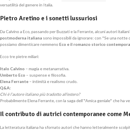
versatilità del genere in Italia.
Pietro Aretino e i sonetti lussuriosi
Da Calvino a Eco, passando per Buzzati e la Ferrante, alcuni autori italia
postmoderna italiana
sono impossibili da ignorare: con *Se una notte d
possiamo dimenticare nemmeno
Eco e il romanzo storico contempor
Ecco tre pietre miliari:
Italo Calvino
– magia e metanarrativa.
Umberto Eco
– suspense e filosofia.
Elena Ferrante
– intimità e realismo crudo.
Q&A:
Chi è l’autore italiano più tradotto all’estero?
Probabilmente Elena Ferrante, con la saga dell’*Amica geniale* che ha ven
Il contributo di autrici contemporanee come Me
La letteratura italiana ha sfornato autori che hanno letteralmente scolpito 