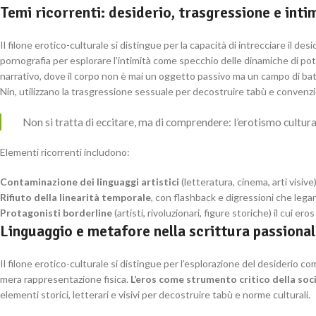
Temi ricorrenti: desiderio, trasgressione e inti
Il filone erotico-culturale si distingue per la capacità di intrecciare il desi
pornografia per esplorare l’intimità come specchio delle dinamiche di po
narrativo, dove il corpo non è mai un oggetto passivo ma un campo di bat
Nin, utilizzano la trasgressione sessuale per decostruire tabù e convenzio
Non si tratta di eccitare, ma di comprendere: l’erotismo cultura
Elementi ricorrenti includono:
Contaminazione dei linguaggi artistici
(letteratura, cinema, arti visiv
Rifiuto della linearità temporale
, con flashback e digressioni che legan
Protagonisti borderline
(artisti, rivoluzionari, figure storiche) il cui er
Linguaggio e metafore nella scrittura passiona
Il filone erotico-culturale si distingue per l’esplorazione del desiderio com
mera rappresentazione fisica.
L’eros come strumento critico della soc
elementi storici, letterari e visivi per decostruire tabù e norme culturali.