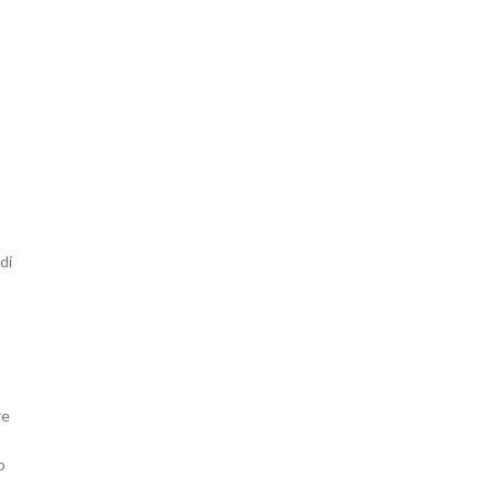
di
re
o