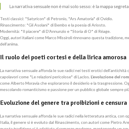
La narrativa sensuale non è mai solo sesso: è la mappa segreta
Testi classici: *Satyricon* di Petronio, *Ars Amatoria* di Ovidio.
Rinascimento: *Gli Asolani* di Bembo e la poesia di Ariosto.
Modernità: *Il piacere* di D’Annunzio e *Storia di O* di Réage.
Oggi, autori italiani come Marco Missiroli rinnovano questa tradizione, m
dell’anima.
Il ruolo dei poeti cortesi e della lirica amorosa
La narrativa sensuale affonda le sue radici nei testi erotici dell’antichit
capolavori come *Le relazioni pericolose* di Laclos.
L’evoluzione del ro
come Alberto Moravia che esplorarono il desiderio e la trasgressione. Og
mescolando romanticismo e passione per un pubblico globale sempre più 
Evoluzione del genere tra proibizioni e censura
La narrativa sensuale affonda le sue radici nella letteratura antica, con op
Italia, il genere si è evoluto dal Rinascimento, con autori come Pietro Ar
questa tradizione si è adattata al romanzo moderno, mantenendo un equil