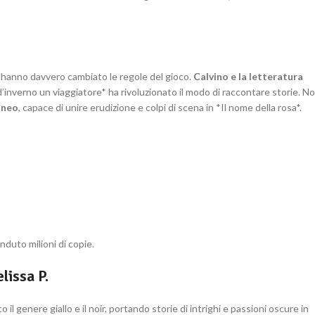
ni hanno davvero cambiato le regole del gioco.
Calvino e la letteratura
’inverno un viaggiatore* ha rivoluzionato il modo di raccontare storie. N
aneo
, capace di unire erudizione e colpi di scena in *Il nome della rosa*.
duto milioni di copie.
lissa P.
il genere giallo e il noir, portando storie di intrighi e passioni oscure in