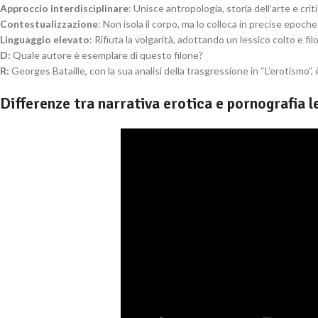
Approccio interdisciplinare
: Unisce antropologia, storia dell’arte e criti
Contestualizzazione
: Non isola il corpo, ma lo colloca in precise epoch
Linguaggio elevato
: Rifiuta la volgarità, adottando un lessico colto e fil
D:
Quale autore è esemplare di questo filone?
R:
Georges Bataille, con la sua analisi della trasgressione in “L’erotismo”,
Differenze tra narrativa erotica e pornografia l