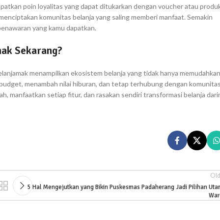
tkan poin loyalitas yang dapat ditukarkan dengan voucher atau produ
a menciptakan komunitas belanja yang saling memberi manfaat. Semakin
if penawaran yang kamu dapatkan.
mak Sekarang?
, Belanjamak menampilkan ekosistem belanja yang tidak hanya memudahkan
 budget, menambah nilai hiburan, dan tetap terhubung dengan komunita
jah, manfaatkan setiap fitur, dan rasakan sendiri transformasi belanja dari
Old
5 Hal Mengejutkan yang Bikin Puskesmas Padaherang Jadi Pilihan Ut
War