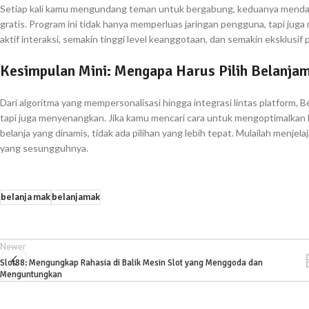
Setiap kali kamu mengundang teman untuk bergabung, keduanya mendapa
gratis. Program ini tidak hanya memperluas jaringan pengguna, tapi jug
aktif interaksi, semakin tinggi level keanggotaan, dan semakin eksklus
Kesimpulan Mini: Mengapa Harus Pilih Belanja
Dari algoritma yang mempersonalisasi hingga integrasi lintas platform
tapi juga menyenangkan. Jika kamu mencari cara untuk mengoptimalkan
belanja yang dinamis, tidak ada pilihan yang lebih tepat. Mulailah menjela
yang sesungguhnya.
belanja mak
belanjamak
Newer
Slot88: Mengungkap Rahasia di Balik Mesin Slot yang Menggoda dan
Menguntungkan