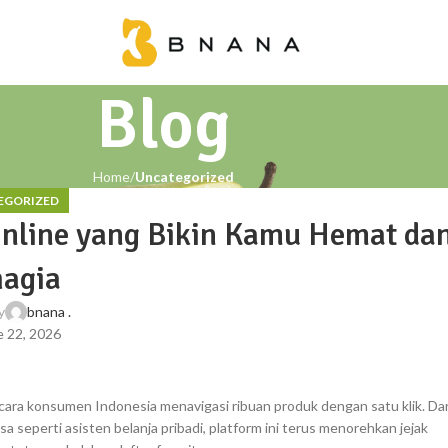
Blog
Home
Uncategorized
EGORIZED
Online yang Bikin Kamu Hemat da
agia
y
bnana .
 22, 2026
cara konsumen Indonesia menavigasi ribuan produk dengan satu klik. Dar
 seperti asisten belanja pribadi, platform ini terus menorehkan jejak