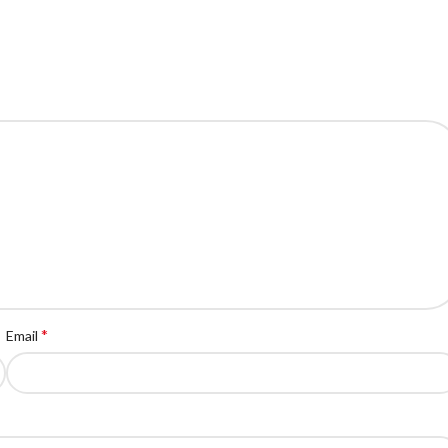
*
Email