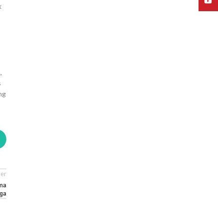
YouT
k
,
s
ng
er
ama
ga