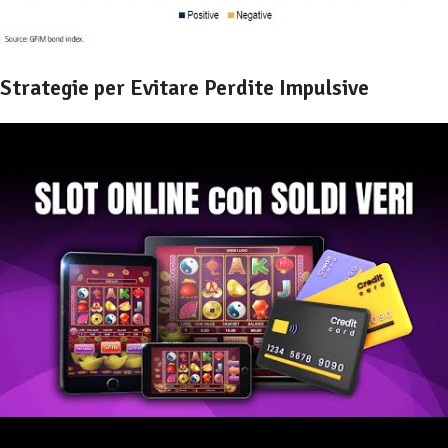
Strategie per Evitare Perdite Impulsive