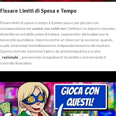
Fissare Limiti di Spesa e Tempo
Fissare limiti di spesa e tempo è il primo passo per giocare con
consapevolezza nei
casinò con soldi veri
. Definisci un importo massimo
di perdita accettabile prima di iniziare, separandolo dal budget per le
necessità quotidiane. Imposta anche un timer per la sessione; quando
scade, interrompi immediatamente, indipendentemente dal risultato.
Questo metodo trasforma il gioco da attività impulsiva a scelta
razionale
, prevenendo inseguimenti di perdite e preservando il
controllo finanziario.