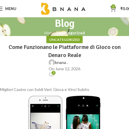
0
MENU
₹
0.0
Blog
Home
Uncategorized
UNCATEGORIZED
Come Funzionano le Piattaforme di Gioco con
Denaro Reale
bnana .
On June 12, 2026
0
Migliori Casino con Soldi Veri: Gioca e Vinci Subito