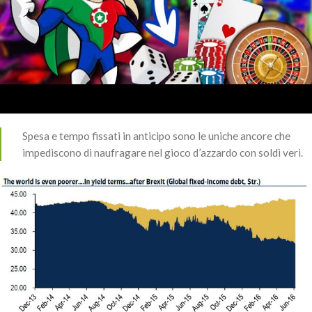
Spesa e tempo fissati in anticipo sono le uniche ancore che
impediscono di naufragare nel gioco d’azzardo con soldi veri.