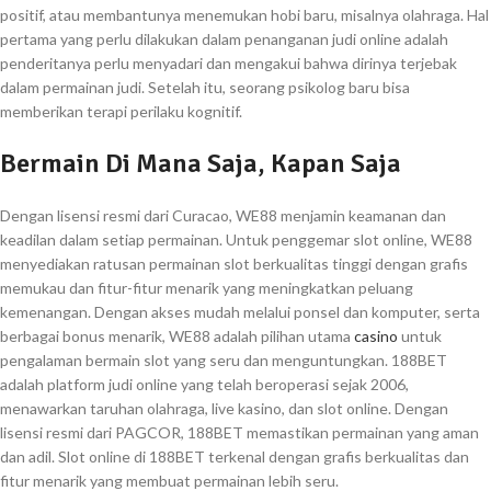
positif, atau membantunya menemukan hobi baru, misalnya olahraga. Hal
pertama yang perlu dilakukan dalam penanganan judi online adalah
penderitanya perlu menyadari dan mengakui bahwa dirinya terjebak
dalam permainan judi. Setelah itu, seorang psikolog baru bisa
memberikan terapi perilaku kognitif.
Bermain Di Mana Saja, Kapan Saja
Dengan lisensi resmi dari Curacao, WE88 menjamin keamanan dan
keadilan dalam setiap permainan. Untuk penggemar slot online, WE88
menyediakan ratusan permainan slot berkualitas tinggi dengan grafis
memukau dan fitur-fitur menarik yang meningkatkan peluang
kemenangan. Dengan akses mudah melalui ponsel dan komputer, serta
berbagai bonus menarik, WE88 adalah pilihan utama
casino
untuk
pengalaman bermain slot yang seru dan menguntungkan. 188BET
adalah platform judi online yang telah beroperasi sejak 2006,
menawarkan taruhan olahraga, live kasino, dan slot online. Dengan
lisensi resmi dari PAGCOR, 188BET memastikan permainan yang aman
dan adil. Slot online di 188BET terkenal dengan grafis berkualitas dan
fitur menarik yang membuat permainan lebih seru.