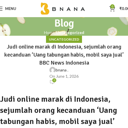
0
MENU
₹
0.0
Blog
Home
Uncategorized
UNCATEGORIZED
Judi online marak di Indonesia, sejumlah orang
kecanduan ‘Uang tabungan habis, mobil saya jual’
BBC News Indonesia
bnana .
On June 1, 2026
0
Judi online marak di Indonesia,
sejumlah orang kecanduan ‘Uang
tabungan habis, mobil saya jual’