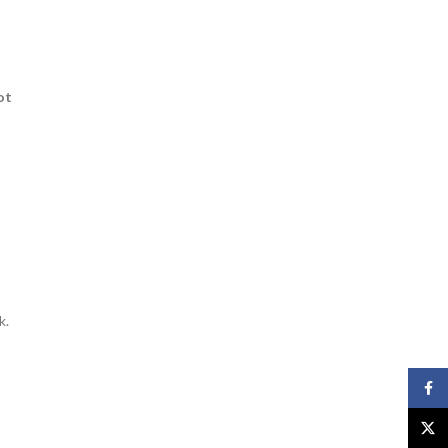
ot
k.
Face
X