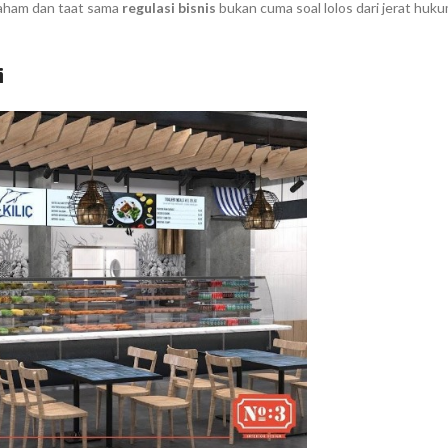
, paham dan taat sama
regulasi bisnis
bukan cuma soal lolos dari jerat huku
i