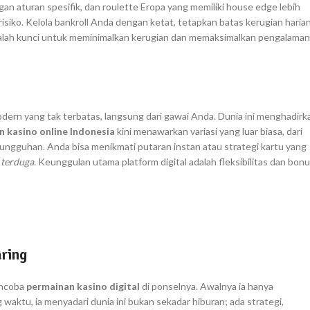
ngan aturan spesifik, dan roulette Eropa yang memiliki house edge lebih
isiko. Kelola bankroll Anda dengan ketat, tetapkan batas kerugian harian
lah kunci untuk meminimalkan kerugian dan memaksimalkan pengalaman
ern yang tak terbatas, langsung dari gawai Anda. Dunia ini menghadirk
 kasino online Indonesia
kini menawarkan variasi yang luar biasa, dari
sungguhan. Anda bisa menikmati putaran instan atau strategi kartu yang
 terduga.
Keunggulan utama platform digital adalah fleksibilitas dan bon
ring
encoba
permainan kasino digital
di ponselnya. Awalnya ia hanya
 waktu, ia menyadari dunia ini bukan sekadar hiburan; ada strategi,