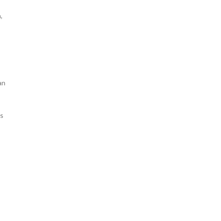
,
an
us