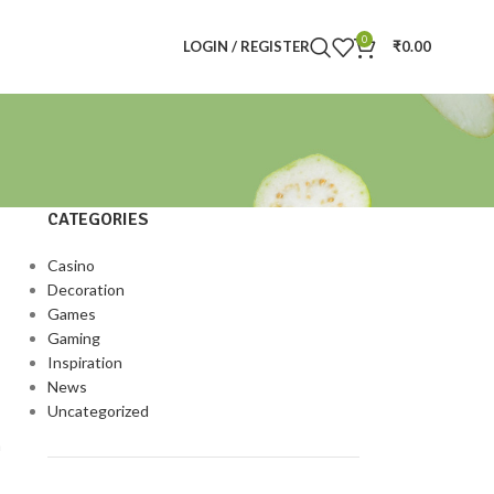
0
LOGIN / REGISTER
₹
0.00
CATEGORIES
Casino
Decoration
Games
Gaming
Inspiration
News
Uncategorized
a