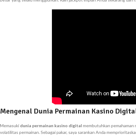
Mengenal Dunia Permainan Kasino Digita
Memasuki
dunia permainan kasino digital
membutuhkan pemahaman me
volatilitas permainan. Sebagai pakar, saya sarankan Anda memprioritask