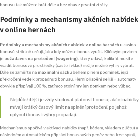
bonusu tak můžete hrát déle a bez obav z prvotní ztráty.
Podmínky a mechanismy akčních nabídek
v online hernách
Podmínky a mechanismy akčních nabídek v online hernách
u casino
bonusů striktně určují, jak a kdy můžete bonus využít. Klíčovým prvkem
je
požadavek na protočení (wagering)
, který udává, kolikrát musíte
vsadit bonusové prostředky (často i vklad) než je možné výhry vybrat.
Dále se zaměřte na
maximální sázku
během plnění podmínek, jejíž
překročení vede k propadnutí bonusu. Herní přispění se liší – automaty
obvykle přispívají 100 %, zatímco stolní hry jen zlomkem nebo vůbec.
Nejdůležitější je vždy studovat platnost bonusu; akční nabídky
mívají krátký časový limit na splnění protočení, po jehož
uplynutí bonus i výhry propadají.
Mechanismus spočívá v aktivaci nabídky (např. kódem, vkladem z účtu) a
následném automatickém připsání bonusových peněz nebo free spinů,