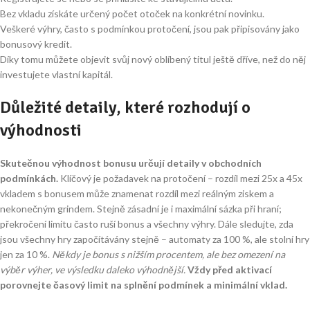
Bez vkladu získáte určený počet otoček na konkrétní novinku.
Veškeré výhry, často s podmínkou protočení, jsou pak připisovány jako
bonusový kredit.
Díky tomu můžete objevit svůj nový oblíbený titul ještě dříve, než do něj
investujete vlastní kapitál.
Důležité detaily, které rozhodují o
výhodnosti
Skutečnou výhodnost bonusu určují detaily v obchodních
podmínkách.
Klíčový je požadavek na protočení – rozdíl mezi 25x a 45x
vkladem s bonusem může znamenat rozdíl mezi reálným ziskem a
nekonečným grindem. Stejně zásadní je i maximální sázka při hraní;
překročení limitu často ruší bonus a všechny výhry. Dále sledujte, zda
jsou všechny hry započítávány stejně – automaty za 100 %, ale stolní hry
jen za 10 %.
Někdy je bonus s nižším procentem, ale bez omezení na
výběr výher, ve výsledku daleko výhodnější.
Vždy před aktivací
porovnejte časový limit na splnění podmínek a minimální vklad.