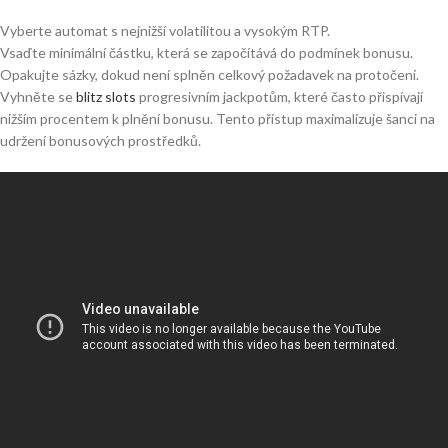
Vyberte automat s nejnižší volatilitou a vysokým RTP.
Vsaďte minimální částku, která se započítává do podmínek bonusu.
Opakujte sázky, dokud není splněn celkový požadavek na protočení.
Vyhněte se
blitz slots
progresivním jackpotům, které často přispívají
nižším procentem k plnění bonusu. Tento přístup maximalizuje šanci na
udržení bonusových prostředků.