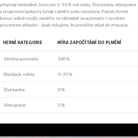
přispívají minimálně, často jen 5–10 % své sázky. Živá kasina, videopoker
a progresivní jackpoty bývají z plnění zcela vyloučeny. Pokud chcete
bonus reálně využít, zaměřte se výhradně na automaty s vysokým
procentem přispění – jinak riskujete, že protáčíte vklad do ztracena.
HERNÍ KATEGORIE
MÍRA ZAPOČÍTÁNÍ DO PLNĚNÍ
Většina automatů
100 %
Blackjack, ruleta
0–20 %
Živá kasina
0 %
Videopoker
0 %