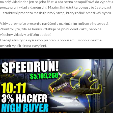
na celý vklad nebo jen na jeho část, a zda herna nezapočítává do výpočtu
pouze první vklad v daném dni.
Maximální částka bonusu
je často past
– atraktivní procento maskuje nízký strop, který reálně omezí vaši výhru.
Vždy porovnejte procento navýšení s maximálním limitem v hotovosti.
Zkontrolujte, zda se bonus vztahuje na první vklad v akci, nebo na
všechny vklady v určitém období.
Hledejte limity na výši sázky při hraní s bonusem – mohou výrazně
ovlivnit využitelnost navýšení.