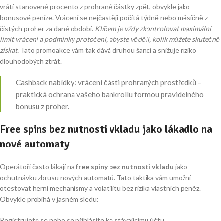
vrátí stanovené procento z prohrané částky zpět, obvykle jako
bonusové peníze. Vrácení se nejčastěji počítá týdně nebo měsíčně z
čistých proher za dané období.
Klíčem je vždy zkontrolovat maximální
limit vrácení a podmínky protočení, abyste věděli, kolik můžete skutečně
získat.
Tato promoakce vám tak dává druhou šanci a snižuje riziko
dlouhodobých ztrát.
Cashback nabídky: vrácení části prohraných prostředků –
praktická ochrana vašeho bankrollu formou pravidelného
bonusu z proher.
Free spins bez nutnosti vkladu jako lákadlo na
nové automaty
Operátoři často lákají na
free spiny bez nutnosti vkladu
jako
ochutnávku zbrusu nových automatů. Tato taktika vám umožní
otestovat herní mechanismy a volatilitu bez rizika vlastních peněz.
Obvykle probíhá v jasném sledu:
Registrujete se nebo se přihlásíte ke stávajícímu účtu.