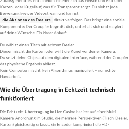
Zufallsgenerators entscheidet ein Mensch aus Fleisch und Blut über
Karten- oder Kugellauf, was für Transparenz sorgt. Du siehst jede
Bewegung live per Videostream und kannst
die Aktionen des Dealers
direkt verfolgen. Das bringt eine soziale
Komponente: Der Croupier begrüßt dich, unterhält sich und reagiert
auf deine Wünsche. Ein klarer Ablauf:
Du wählst einen Tisch mit echtem Dealer.
Dieser mischt die Karten oder wirft die Kugel vor deiner Kamera.
Du setzt deine Chips auf dem digitalen Interface, während der Croupier
das physische Ergebnis abliest.
Kein Computer mischt, kein Algorithmus manipuliert – nur echte
Handarbeit.
Wie die Übertragung in Echtzeit technisch
funktioniert
Die
Echtzeit-Übertragung
im Live Casino basiert auf einer Multi-
Kamera-Anordnung im Studio, die mehrere Perspektiven (Tisch, Dealer,
Karten) gleichzeitig erfasst. Ein Encoder komprimiert die HD-