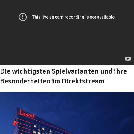
Die wichtigsten Spielvarianten und ihre
Besonderheiten im Direktstream