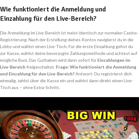
Wie funktioniert die Anmeldung und
Einzahlung für den Live-Bereich?
Die Anmeldung im Live-Bereich ist meist identisch zur normalen Casino-
Registrierung. Nach der Erstellung deines Kontos navigierst du in die
Lobby und wählst einen Live-Tisch. Für die erste Einzahlung gehst du
zur Kasse, wählst deine bevorzugte Zahlungsmethode und achtest auf
mögliche Boni. Das Guthaben wird dann sofort für
Einzahlungen im
Live-Bereich
freigeschaltet.
Frage: Wie funktioniert die Anmeldung
und Einzahlung für den Live-Bereich?
Antwort: Du registrierst dich
einmalig, zahlst über die Kasse ein und wählst dann direkt einen Live-
Tisch aus – ohne Extra-Schritt.