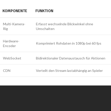
KOMPONENTE
FUNKTION
Multi-Kamera-
Erfasst wechselnde Blickwinkel ohne
Rig
Umschalten
Hardware-
Komprimiert Rohdaten in 1080p bei 60 fps
Encoder
WebSocket
Bidirektionaler Datenaustausch für Aktionen
CDN
Verteilt den Stream lastabhängig an Spieler