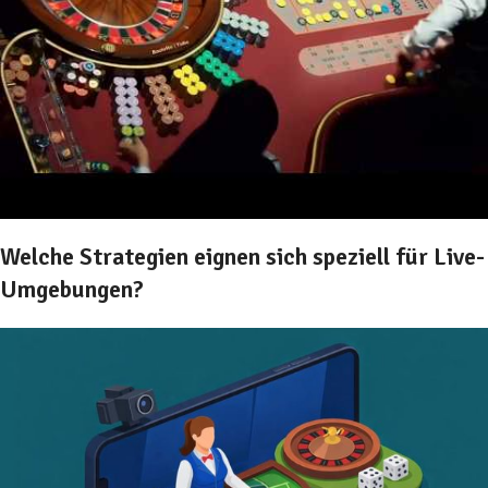
Welche Strategien eignen sich speziell für Live-
Umgebungen?