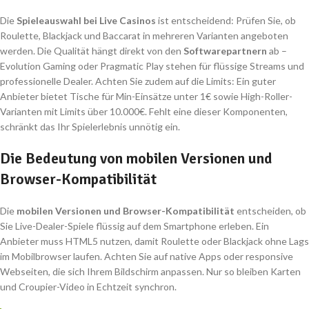
Die
Spieleauswahl bei Live Casinos
ist entscheidend: Prüfen Sie, ob
Roulette, Blackjack und Baccarat in mehreren Varianten angeboten
werden. Die Qualität hängt direkt von den
Softwarepartnern
ab –
Evolution Gaming oder Pragmatic Play stehen für flüssige Streams und
professionelle Dealer. Achten Sie zudem auf die Limits: Ein guter
Anbieter bietet Tische für Min-Einsätze unter 1€ sowie High-Roller-
Varianten mit Limits über 10.000€. Fehlt eine dieser Komponenten,
schränkt das Ihr Spielerlebnis unnötig ein.
Die Bedeutung von mobilen Versionen und
Browser-Kompatibilität
Die
mobilen Versionen und Browser-Kompatibilität
entscheiden, ob
Sie Live-Dealer-Spiele flüssig auf dem Smartphone erleben. Ein
Anbieter muss HTML5 nutzen, damit Roulette oder Blackjack ohne Lags
im Mobilbrowser laufen. Achten Sie auf native Apps oder responsive
Webseiten, die sich Ihrem Bildschirm anpassen. Nur so bleiben Karten
und Croupier-Video in Echtzeit synchron.