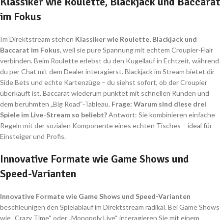
Klassiker wie Roulette, Blackjack und Baccarat
im Fokus
Im Direktstream stehen
Klassiker wie Roulette, Blackjack und
Baccarat im Fokus
, weil sie pure Spannung mit echtem Croupier-Flair
verbinden. Beim Roulette erlebst du den Kugellauf in Echtzeit, während
du per Chat mit dem Dealer interagierst. Blackjack im Stream bietet dir
Side Bets und echte Kartenzüge – du siehst sofort, ob der Croupier
überkauft ist. Baccarat wiederum punktet mit schnellen Runden und
dem berühmten „Big Road“-Tableau.
Frage: Warum sind diese drei
Spiele im Live-Stream so beliebt?
Antwort: Sie kombinieren einfache
Regeln mit der sozialen Komponente eines echten Tisches – ideal für
Einsteiger und Profis.
Innovative Formate wie Game Shows und
Speed-Varianten
Innovative Formate wie Game Shows und Speed-Varianten
beschleunigen den Spielablauf im Direktstream radikal. Bei Game Shows
wie „Crazy Time“ oder „Monopoly Live“ interagieren Sie mit einem