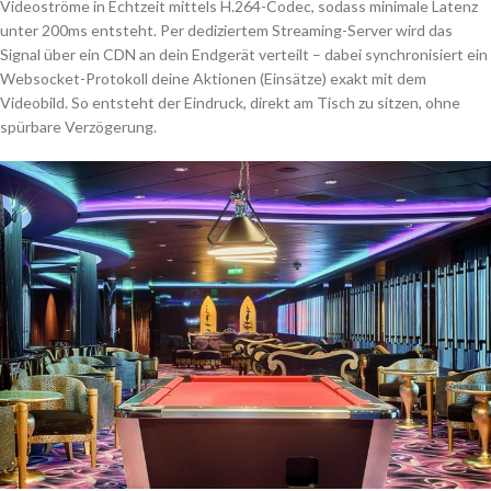
Videoströme in Echtzeit mittels H.264-Codec, sodass minimale Latenz
unter 200ms entsteht. Per dediziertem Streaming-Server wird das
Signal über ein CDN an dein Endgerät verteilt – dabei synchronisiert ein
Websocket-Protokoll deine Aktionen (Einsätze) exakt mit dem
Videobild. So entsteht der Eindruck, direkt am Tisch zu sitzen, ohne
spürbare Verzögerung.