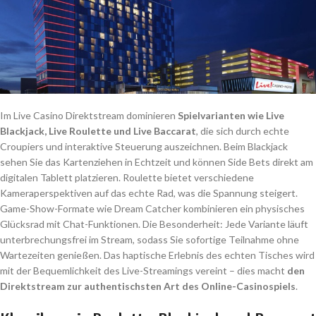
Im Live Casino Direktstream dominieren
Spielvarianten wie Live
Blackjack, Live Roulette und Live Baccarat
, die sich durch echte
Croupiers und interaktive Steuerung auszeichnen. Beim Blackjack
sehen Sie das Kartenziehen in Echtzeit und können Side Bets direkt am
digitalen Tablett platzieren. Roulette bietet verschiedene
Kameraperspektiven auf das echte Rad, was die Spannung steigert.
Game-Show-Formate wie Dream Catcher kombinieren ein physisches
Glücksrad mit Chat-Funktionen. Die Besonderheit: Jede Variante läuft
unterbrechungsfrei im Stream, sodass Sie sofortige Teilnahme ohne
Wartezeiten genießen. Das haptische Erlebnis des echten Tisches wird
mit der Bequemlichkeit des Live-Streamings vereint – dies macht
den
Direktstream zur authentischsten Art des Online-Casinospiels
.