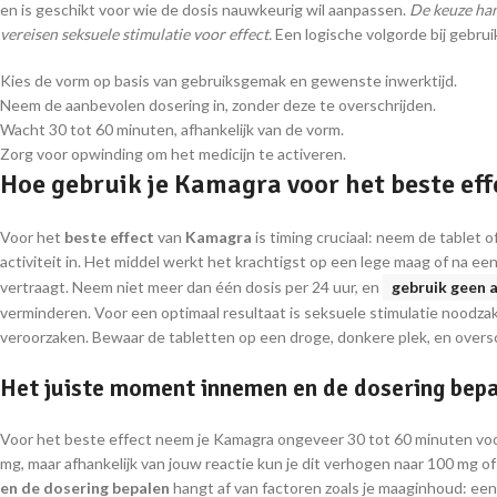
en is geschikt voor wie de dosis nauwkeurig wil aanpassen.
De keuze han
vereisen seksuele stimulatie voor effect.
Een logische volgorde bij gebrui
Kies de vorm op basis van gebruiksgemak en gewenste inwerktijd.
Neem de aanbevolen dosering in, zonder deze te overschrijden.
Wacht 30 tot 60 minuten, afhankelijk van de vorm.
Zorg voor opwinding om het medicijn te activeren.
Hoe gebruik je Kamagra voor het beste eff
Voor het
beste effect
van
Kamagra
is timing cruciaal: neem de table
activiteit in. Het middel werkt het krachtigst op een lege maag of na ee
vertraagt. Neem niet meer dan één dosis per 24 uur, en
gebruik geen a
verminderen. Voor een optimaal resultaat is seksuele stimulatie noodza
veroorzaken. Bewaar de tabletten op een droge, donkere plek, en overs
Het juiste moment innemen en de dosering bep
Voor het beste effect neem je Kamagra ongeveer 30 tot 60 minuten voor 
mg, maar afhankelijk van jouw reactie kun je dit verhogen naar 100 mg o
en de dosering bepalen
hangt af van factoren zoals je maaginhoud: een 