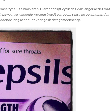
rase type 5 te blokkeren. Hierdoor blijft cyclisch GMP langer actief, wat
Deze vaatverwijdende werking treedt pas op bij seksuele opwinding, dus
 voldoende lang aanhoudt voor geslachtsgemeenschap.