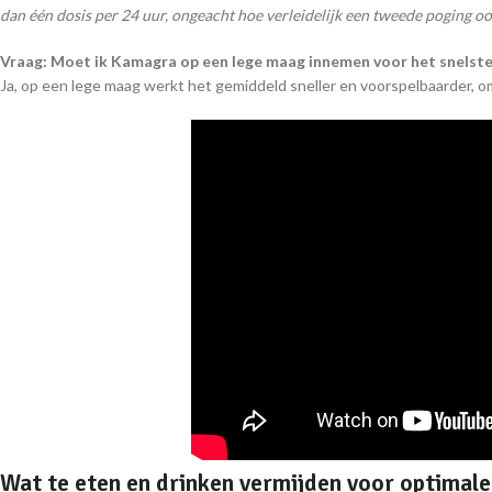
dan één dosis per 24 uur, ongeacht hoe verleidelijk een tweede poging ook
Vraag: Moet ik Kamagra op een lege maag innemen voor het snelste
Ja, op een lege maag werkt het gemiddeld sneller en voorspelbaarder, 
Wat te eten en drinken vermijden voor optimal