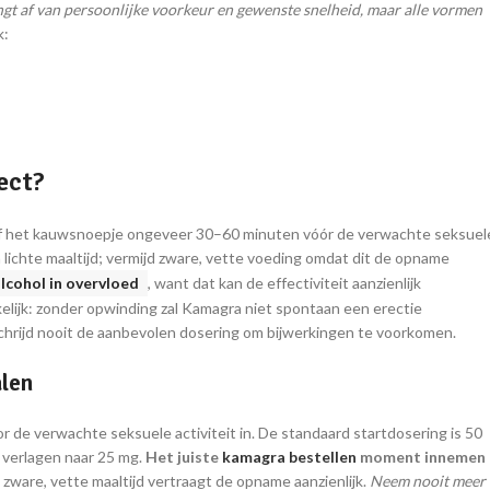
gt af van persoonlijke voorkeur en gewenste snelheid, maar alle vormen
k:
ect?
t of het kauwsnoepje ongeveer 30–60 minuten vóór de verwachte seksuel
n lichte maaltijd; vermijd zware, vette voeding omdat dit de opname
lcohol in overvloed
, want dat kan de effectiviteit aanzienlijk
kelijk: zonder opwinding zal Kamagra niet spontaan een erectie
chrijd nooit de aanbevolen dosering om bijwerkingen te voorkomen.
alen
de verwachte seksuele activiteit in. De standaard startdosering is 50
f verlagen naar 25 mg.
Het juiste
kamagra bestellen
moment innemen
zware, vette maaltijd vertraagt de opname aanzienlijk.
Neem nooit meer