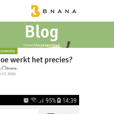
Blog
Home
Uncategorized
EGORIZED
oe werkt het precies?
y
bnana .
 17, 2026