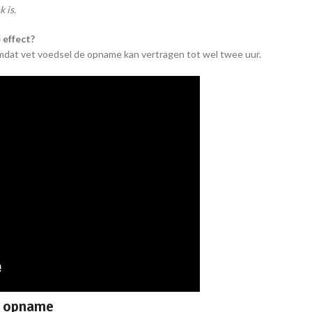
 is.
 effect?
omdat vet voedsel de opname kan vertragen tot wel twee uur.
e opname