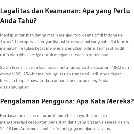
Legalitas dan Keamanan: Apa yang Perlu
Anda Tahu?
Meskipun taruhan daring masih menjadi topik sensitif di Indonesia,
Toto911 beroperasi dengan lisensi internasional yang sah. Platform ini
mematuhi regulasi ketat mengenai perjudian online, termasuk audit
rutin oleh pihak ketiga untuk menjamin keadilan permainan.
Selain lisensi, sistem keamanan multi‑factor authentication (MFA) dan
enkripsi SSL 256‑bit melindungi setiap transaksi. Jadi, Anda dapat
bermain tanpa khawatir data pribadi bocor atau uang Anda
disalahgunakan.
Pengalaman Pengguna: Apa Kata Mereka?
Berdasarkan ulasan di forum komunitas, mayoritas pemain
mengapresiasi kecepatan penarikan dana yang biasanya selesai dalam
24‑48 jam. Antarmuka mobile-friendly juga menjadi nilai plus,