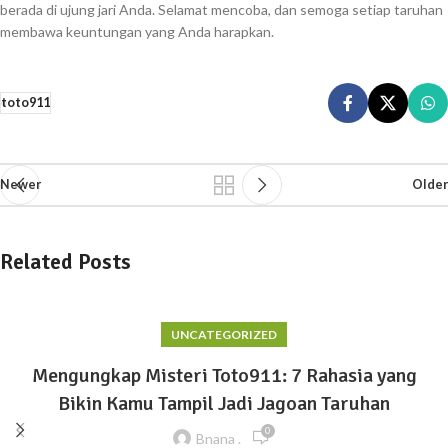
berada di ujung jari Anda. Selamat mencoba, dan semoga setiap taruhan
membawa keuntungan yang Anda harapkan.
toto911
Newer
Older
Related Posts
UNCATEGORIZED
Mengungkap Misteri Toto911: 7 Rahasia yang
Bikin Kamu Tampil Jadi Jagoan Taruhan
0
Bnana .